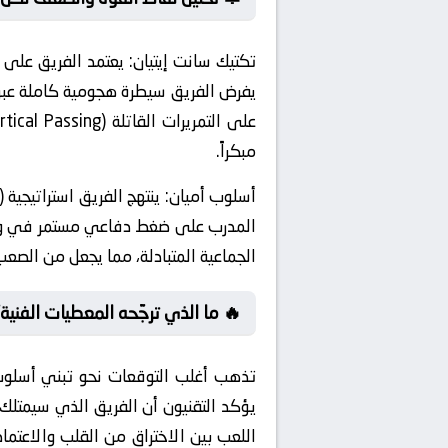
ى صعيد التحضيرات،
تكتيك سانت إيتيان:
حات. حيث تعتمد الاستراتيجية الهجومية
مبكراً.
أسلوب أميان:
سياق متصل، يركز الفريق على التغطية
صعب جداً اختراق العمق الدفاعي للفريق.
 ما الذي ترجّحه المعطيات الفنية؟
طف هدف الفوز. ومن الجدير بالذكر أن
لثلاث. لأن يشير الخبراء إلى أن تنويع
المحللون اعتماداً كلياً على المرتدات