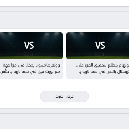
VS
VS
لهام يتطلع لتحقيق الفوز على
وولفرهامبتون يدخل في مواجهة
يستال بالاس في قمة نارية بـ
مع بورت فيل في قمة نارية بـ كأس
مباريات الودية للأندية
الكاراباو – الدور 1
عرض المزيد