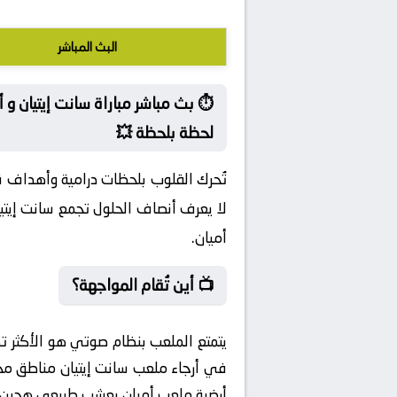
البث المباشر
⏱️ بث مباشر مباراة سانت إيتيان و أ
لحظة بلحظة 💥
تُحرك القلوب بلحظات درامية وأهداف قات
لا يعرف أنصاف الحلول تجمع سانت إيتيا
أميان.
📺 أين تُقام المواجهة؟
يتمتع الملعب بنظام صوتي هو الأكثر تط
أرضية ملعب أميان بعشب طبيعي هجين تم 