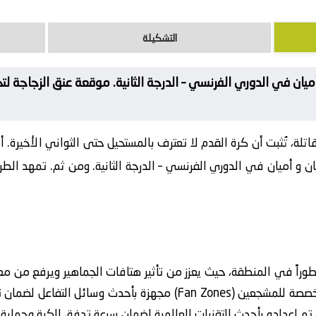
التشكيلة
ميان في الدوري الفرنسي – الدرجة الثانية. موقعة عنق الزجاجة لتح
لة، تُثبت أن كرة القدم لا تعترف بالمستحيل حتى الثواني الأخيرة. أن
ن و أميان في الدوري الفرنسي – الدرجة الثانية. ومن ثم. تمهد الطر
وراً في المنطقة، حيث يعزز من تأثير هتافات الجماهير ويرفع من معن
في أرجاء ملعب سانت إيتيان مناطق مخصصة للمشجعين (Fan Zones) مجهز
إعداده بأحدث التقنيات العالمية لضمان سرعة تدفق الكرة وحماية ا