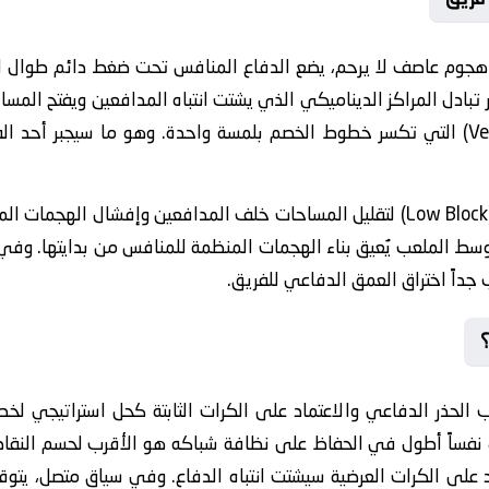
م، يضع الدفاع المنافس تحت ضغط دائم طوال التسعين دقيقة. وعل
تبادل المراكز الديناميكي الذي يشتت انتباه المدافعين ويفتح المسا
كسر خطوط الخصم بلمسة واحدة. وهو ما سيجبر أحد الفريقين على التخلي عن حذره الدفاعي
حات خلف المدافعين وإفشال الهجمات المرتدة السريعة. وفي سياق متصل، يعتمد
 الملعب يُعيق بناء الهجمات المنظمة للمنافس من بدايتها. وفي 
الجماعية المتبادلة، مما يجعل من ال

 الحذر الدفاعي والاعتماد على الكرات الثابتة كحل استراتيجي لخ
 نفساً أطول في الحفاظ على نظافة شباكه هو الأقرب لحسم النقاط ا
د على الكرات العرضية سيشتت انتباه الدفاع. وفي سياق متصل، يتوقع 