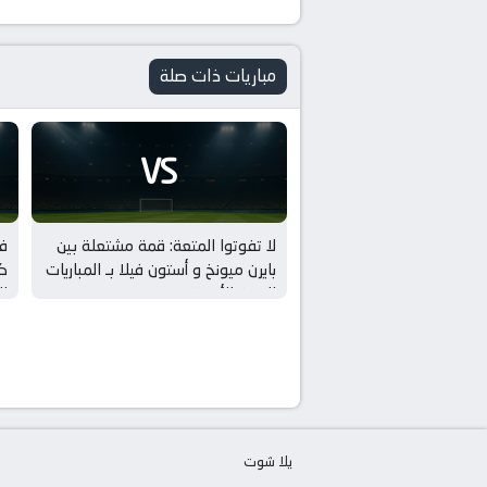
مباريات ذات صلة
VS
لا تفوتوا المتعة: قمة مشتعلة بين
فو
بايرن ميونخ و أستون فيلا بـ المباريات
كر
الودية للأندية
ال
يلا شوت