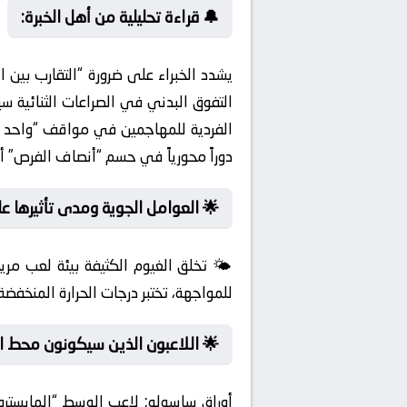
🔔 قراءة تحليلية من أهل الخبرة:
يشدد الخبراء على ضرورة “التقارب بين
التفوق البدني في الصراعات الثنائية 
الفردية للمهاجمين في مواقف “واحد ضد
دوراً محورياً في حسم “أنصاف الفرص” أ
🌟 العوامل الجوية ومدى تأثيرها عل
🌤️ تخلق الغيوم الكثيفة بيئة لعب مر
للمواجهة، تختبر درجات الحرارة المنخفض
🌟 اللاعبون الذين سيكونون محط ال
أوراق ساسولو:
لاعب الوسط “المايسترو”