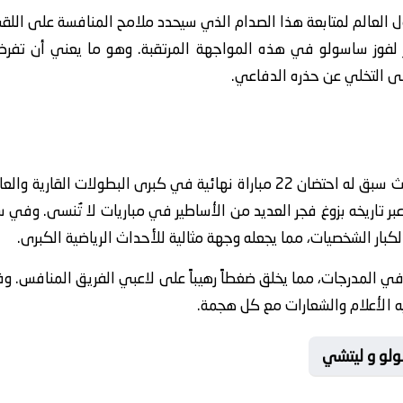
ل العالم لمتابعة هذا الصدام الذي سيحدد ملامح المنافسة على اللق
رز لفوز ساسولو في هذه المواجهة المرتقبة. وهو ما يعني أن تف
على التخلي عن حذره الدفاعي.
يحمل ملعب ليتشي إرثاً تاريخياً عريقاً، حيث سبق له احتضان 22 مباراة نهائية في ك
 تاريخه بزوغ فجر العديد من الأساطير في مباريات لا تُنسى. وفي
ار الشخصيات، مما يجعله وجهة مثالية للأحداث الرياضية الكبرى.
 المدرجات، مما يخلق ضغطاً رهيباً على لاعبي الفريق المنافس. و
ه الأعلام والشعارات مع كل هجمة.
ولو و ليتشي