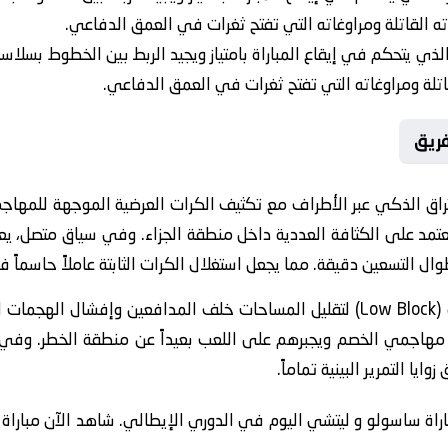
ه القاتلة ومراوغاته التي تفتح ثغرات في العمق الدفاعي.
ذي يتحكم في إيقاع المباراة بامتياز ويجيد الربط بين الخطوط بسلاس
اتلة ومراوغاته التي تفتح ثغرات في العمق الدفاعي.
فريق
تراق الذكي عبر الأطراف مع تكثيف الكرات العرضية الموجهة للمهاجم
 يعتمد على الكثافة العددية داخل منطقة الجزاء. وفي سياق متصل، ي
 التسعين دقيقة. مما يجعل استغلال الكرات الثابتة عاملاً حاسماً ف
ينتهج الفريق استراتيجية (Low Block) لتقليل المساحات خلف المدافعين وإ
 مهاجمي الخصم ويجبرهم على اللعب بعيداً عن منطقة الخطر. وفي
يا التمرير البينية تماماً.
باراة ساسولو و ليتشي اليوم في الدوري الإيطالي. شاهد الآن مبارا