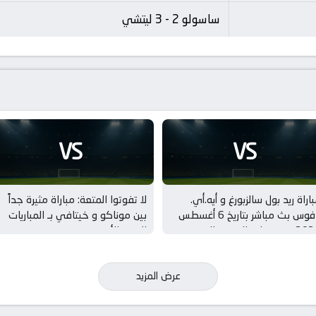
ساسولو 2 - 3 ليتشي
VS
VS
اراة ريد بول سالزبورغ و أيه.أي.
لا تفوتوا المتعة: مباراة مثيرة جداً
بافوس بث مباشر بتاريخ 6 أغسطس
بين موناكو و خيتافي بـ المباريات
2026 بـ تصفيات الدوري الاوروبي –
الودية للأندية
دور 3
عرض المزيد