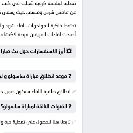
تغطية لملحمة كروية سُجلت في كتب التا
عن تنافس شرس ومستمر، حيث يسعى كل 
تحتفظ ذاكرة المواجهات بلقاء شهد و
أصبحت لقاءات الفريقين فرصة لاكتشا
💥 أبرز الاستفسارات حول بث مباراة
❓ موعد انطلاق مباراة ساسولو و ل
✅ انطلاق صافرة اللقاء سيكون ضمن جول
❓ القنوات الناقلة لمباراة ساسولو؟
✅ تابعنا هنا للحصول على تغطية حية ول