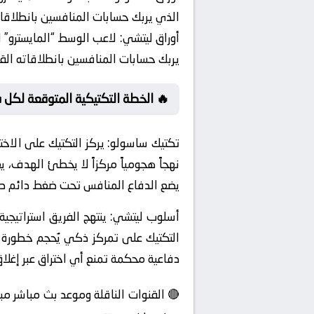
الذي يربك حسابات المنافسين بانطلاقات
أوراق ليتشي:
لاعب الوسط “المايسترو” ال
يربك حسابات المنافسين بانطلاقاته الق
🔥 الخطة التكتيكية المتوقعة لكل 
تكتيك ساسولو:
يركز التكتيك على الاخ
نهجاً هجومياً مركزاً لا يخطئ الهدف،
يضع الدفاع المنافس تحت ضغط دائم طوال
أسلوب ليتشي:
التكتيك على تمركز ذكي يُحجم خطورة
دفاعية محكمة تمنع أي اختراق عبر إغلاق زوا
🔴 القنوات الناقلة وموعد بث مباشر م