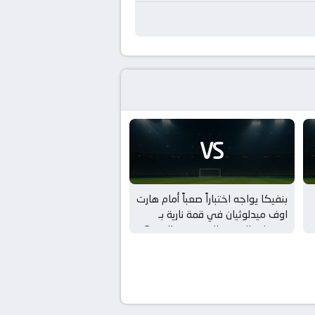
VS
بنفيكا يواجه اختباراً صعباً أمام هارت
اوف ميدلوثيان في قمة نارية بـ
تصفيات الدوري الاوروبي – الدور 3