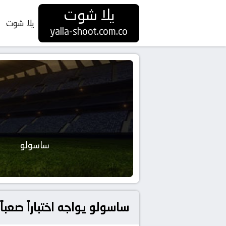
يلا شوت
يلا شوت
yalla-shoot.com.co
ساسولو
ساسولو يواجه اختباراً صعبا