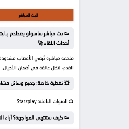
البث المباشر
👟 بث مباشر ساسولو يصطدم بـ ليت
أحداث اللقاء 🚀
ملحمة مباشرة تُبقي الأعصاب مشدودة 
القدم، لتظل عالقة في أذهان الأجيال. ا
💥 تغطية خاصة: جميع وسائل مشاهد
📺
القنوات الناقلة:
Starzplay
👟 كيف ستنتهي المواجهة؟ آراء الن