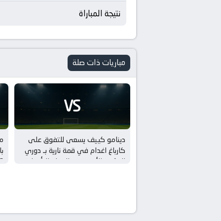
نتيجة المباراة
مباريات ذات صلة
VS
دينامو كييف يسعى للتفوق على
مب
كارباغ اغدام في قمة نارية بـ دوري
المؤتمر الأوروبي – الجولة التأهيلية
الثالثة
ال