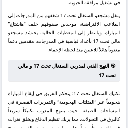
في تشغيل مرافقه الحيوية.
ينقل مشجعو السنغال تحت 17 شغفهم من المدرجات إلى
الملاعب الافتراضية، موحدين صفوفهم خلف “هاشتاج”
المباراة. وبالنظر إلى المعطيات الحالية، يحتشد مشجعو
مالي تحت 17 بأعداد قياسية في المدرجات، مقدمين دعماً
معنوياً هائلاً للاعبين منذ لحظة الإحماء.
🎯 النهج الفني لمدربي السنغال تحت 17 و مالي
تحت 17
تكتيك السنغال تحت 17:
يتحكم الفريق في إيقاع المباراة
هجومياً عبر “المثلثات الهجومية” والتمريرات القصيرة في
المساحات الضيقة. حيث ينتهج المدرب تكتيكاً سريعاً
كالبرق في التحولات، مما يربك تنظيم الدفاع ويخلق ثغرات
في العمق. تأسيساً على ما سبق، يتميز الفريق بنهج