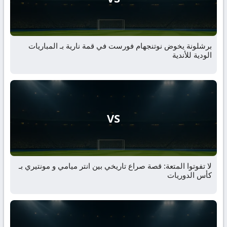
برشلونة يخوض نوتنجهام فورست في قمة نارية بـ المباريات
الودية للأندية
VS
لا تفوتوا المتعة: قصة صراع تاريخي بين انتر ميامي و مونتيري بـ
كأس الدوريات