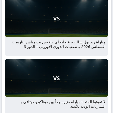
VS
مباراة ريد بول سالزبورغ و أيه.أي. بافوس بث مباشر بتاريخ 6
أغسطس 2026 بـ تصفيات الدوري الاوروبي – الدور 3
VS
لا تفوتوا المتعة: مباراة مثيرة جداً بين موناكو و خيتافي بـ
المباريات الودية للأندية