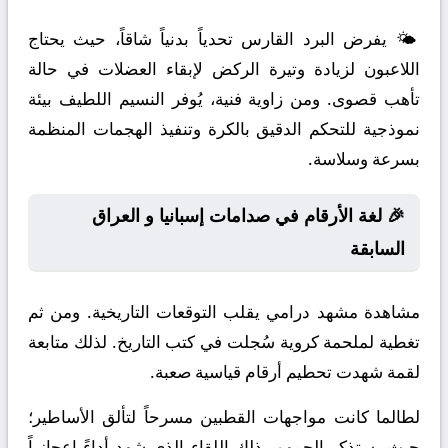
🌤️ يفرض البرد القارس تحدياً بدنياً شاقاً، حيث يحتاج
اللاعبون لزيادة وتيرة الركض لإبقاء العضلات في حالة
تأهب قصوى. ومن زاوية فنية، يُوفر النسيم اللطيف بيئة
نموذجية للتحكم الدقيق بالكرة وتنفيذ الهجمات المنظمة
بسرعة وسلاسة.
🎉 لغة الأرقام في صدامات إسبانيا و العراق
السابقة
مشاهدة مشهد درامي يقلب التوقعات التاريخية. ومن ثم
تغطية لملحمة كروية سُجلت في كتب التاريخ. لذلك متابعة
لقمة شهدت تحطيم أرقام قياسية صعبة.
لطالما كانت مواجهات القطبين مسرحاً لتألق الأساطير؛
حيث يستذكر الجمهور ذلك اللقاء الذي شهد أداءً إعجازياً