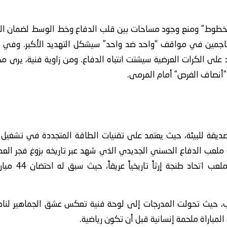
ن الخطوط” ومنع وجود مساحات بين قلب الدفاع وخط الوسط لضمان ال
هاجمين في مواقف “واحد ضد واحد” سيشكل التهديد الأكبر. وفي سيا
 على الكرات العرضية سيشتت انتباه الدفاع. ومن زاوية فنية، يرى مح
“أنصاف الفرص” أمام المرمى.
لصديقة للبيئة، حيث يعتمد على تقنيات الطاقة المتجددة في تشغيل 
 ملعب الدفاع الحسني الجديدي الذي شهد عبر تاريخه بزوغ فجر العد
وبالنظر إلى الم
ب، حيث تحولت المدرجات إلى لوحة فنية تعكس عشق الجماهير لناديه
مباراة ملحمة إنسانية قبل أن تكون رياضية.