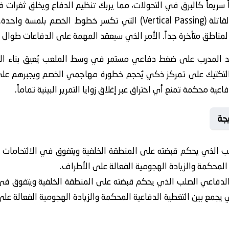
ً سريعاً كالبرق في التحولات، مما يربك تنظيم الدفاع ويخلق ثغرات 
الاستراتيجية الهجومية على التمريرات القاتلة (Vertical Passing) التي ت
ع لمناطق متأخرة جداً. الأمر الذي سيعقد المهمة على الدفاعات طوال 
 المدرب على ضغط دفاعي مستمر في وسط الملعب يُعيق بناء اله
 التكتيك على تمركز ذكي يُحجم خطورة مهاجمي الخصم ويجبرهم على
 محكمة تمنع أي اختراق عبر إغلاق زوايا التمرير البينية تماماً.
جة
الذي يحكم قبضته على المنطقة الخلفية ويتفوق في الالتحامات البد
 المحكمة والزيادة الهجومية الفعالة على الأطراف.
لدفاعي الصلب الذي يحكم قبضته على المنطقة الخلفية ويتفوق في ال
ذي يجمع بين التغطية الدفاعية المحكمة والزيادة الهجومية الفعالة عل