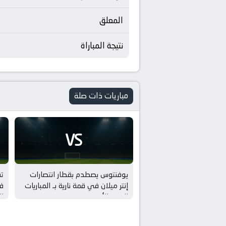
المعلق
نتيجة المباراة
مباريات ذات صلة
VS
يوفنتوس يصطدم بقطار انتصارات
ت
إنتر ميلان في قمة نارية بـ المباريات
في
الودية للأندية
لل