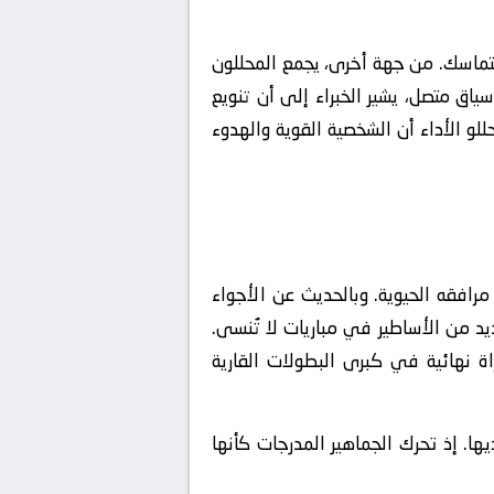
تماسك. من جهة أخرى، يجمع المحللون
ق متصل، يشير الخبراء إلى أن تنويع
للو الأداء أن الشخصية القوية والهدوء
مرافقه الحيوية. وبالحديث عن الأجواء
يد من الأساطير في مباريات لا تُنسى.
عطيات الحالية، يحمل ملعب اتحاد طنجة إرثاً تاريخياً عريقاً، حيث سبق له احتضان 44 مباراة نهائية في كبرى البطولات القارية
ا. إذ تحرك الجماهير المدرجات كأنها