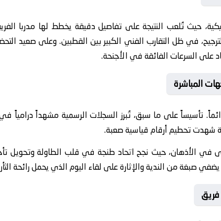
كية، حيث تُلعب النتيجة على تفاصيل دقيقة يخطط لها مدربا الفري
رجيح، في ظل التقارب الفني الكبير بين القطبين. وعلى صعيد التحضيرا
اد على السرعات الفائقة في الأجنحة.
هات المباشرة
ئماً. تأسيساً على ما سبق، تُبرز السجلات الرسمية مشهداً درامياً في
مة شهدت تحطيم أرقام قياسية صعبة.
ُنسى في الأذهان، حيث نجح اتحاد طنجة في قلب الطاولة وتحويل ت
 يضفي صبغة من الندية والإثارة على لقاء اليوم الذي يحمل رائحة الثأر
فريق