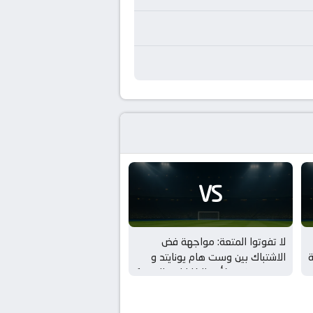
VS
لا تفوتوا المتعة: مواجهة فض
ة
الاشتباك بين وست هام يونايتد و
بورتسموث بـ كأس الكاراباو – الدور 1