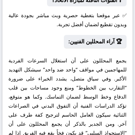
❓ القنوات الناقلة لمباراة الاتحاد؟
✅ عبر موقعنا بتغطية حصرية وبث مباشر بجودة عالية
وبدون تقطيع لضمان أفضل تجربة.
🏆 آراء المحللين الفنيين:
يجمع المحللون على أن استغلال السرعات الفردية
للمهاجمين في مواقف “واحد ضد واحد” سيشكل التهديد
الأكبر. وفي سياق متصل، يشدد الخبراء على ضرورة
“التقارب بين الخطوط” ومنع وجود مساحات بين قلب
الدفاع وخط الوسط لضمان التماسك. وكما هو متوقع،
تؤكد الدراسات الفنية أن التفوق البدني في الصراعات
الثنائية سيكون العامل الحاسم لترجيح كفة طرف على
آخر. ومن الجدير بالذكر أن يجمع المحللون على أن
“الاستحواذ السلبي” قد يكون فخاً يقع فيه الفريق إذا لم