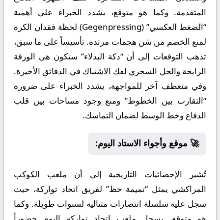
المتقدمة. وكما هو متوقع، يشدد الخبراء على أهمية
“الضغط العكسي” (Gegenpressing) لحظة فقدان الكرة
لمنع الخصم من شن هجمات مرتدة. تأسيساً على ما سبق،
تذهب التوقعات إلى أن “دكة البدلاء” ستكون هي الورقة
الرابحة والحل السحري لفك الاشتباك في الدقائق الأخيرة.
وفي منعطف آخر للمواجهة، يشدد الخبراء على ضرورة
“التقارب بين الخطوط” ومنع وجود مساحات بين قلب
الدفاع وخط الوسط لضمان التماسك.
🚀 موقع وأجواء الاستاد اليوم:
تُشير الإحصائيات التاريخية إلى أن ملعب الكوكب
المراكشي يمثل “تميمة حظ” لفريق اتحاد تواركة، حيث
سجل عليه سلسلة انتصارات متتالية لسنوات طويلة. وكما
هو متوقع، يسجل ملعب اتحاد تواركة اليوم حضوراً