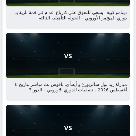
دينامو كييف يسعى للتفوق على كارباغ اغدام في قمة نارية بـ
دوري المؤتمر الأوروبي – الجولة التأهيلية الثالثة
VS
مباراة ريد بول سالزبورغ و أيه.أي. بافوس بث مباشر بتاريخ 6
أغسطس 2026 بـ تصفيات الدوري الاوروبي – الدور 3
VS