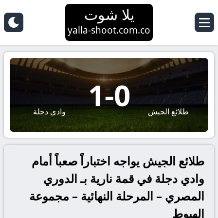
يلا شوت
yalla-shoot.com.co
1
-
0
طلائع الجيش
وادي دجلة
طلائع الجيش يواجه اختباراً صعباً أمام
وادي دجلة في قمة نارية بـ الدوري
المصري – المرحلة النهائية – مجموعة
الهبوط