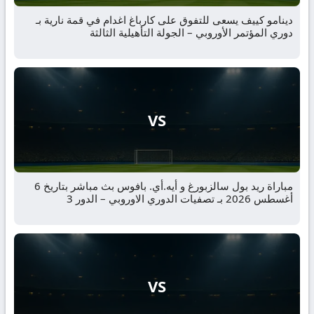
دينامو كييف يسعى للتفوق على كارباغ اغدام في قمة نارية بـ
دوري المؤتمر الأوروبي – الجولة التأهيلية الثالثة
VS
مباراة ريد بول سالزبورغ و أيه.أي. بافوس بث مباشر بتاريخ 6
أغسطس 2026 بـ تصفيات الدوري الاوروبي – الدور 3
VS