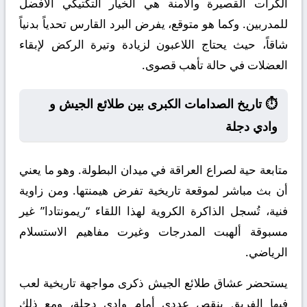
الكرات القصيرة والآمنة هي الخيار التكتيكي الأفضل
للمدربين. وكما هو متوقع، يفرض البرد القارس تحدياً بدنياً
شاقاً، حيث يحتاج اللاعبون لزيادة وتيرة الركض لإبقاء
العضلات في حالة تأهب قصوى.
⏱️ تاريخ الصدامات الكبرى بين طلائع الجيش و
وادي دجلة
متابعة حية لصراع العراقة في ميدان البطولة. وهو ما يعني
أن بث مباشر لموقعة تاريخية تفرض هيمنتها. ومن زاوية
فنية، تُسجل الذاكرة الكروية لهذا اللقاء “ريمونتادا” غير
مسبوقة ألهبت المدرجات وغيرت مفاهيم الاستسلام
الرياضي.
يستحضر عشاق طلائع الجيش ذكرى مواجهة تاريخية لعب
فيها الفريق بنقص عددي أمام وادي دجلة، ومع ذلك