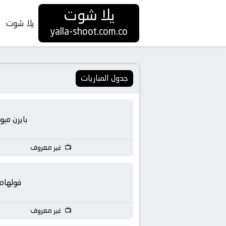
يلا شوت
يلا شوت
yalla
yalla-shoot.com.co
shoot
|
جدول المباريات
يلا
بايرن ميو
شوت
غير معروف
HD
بث
فولهام
مباشر
غير معروف