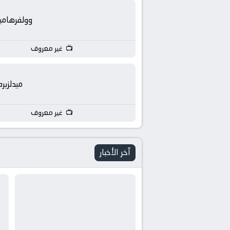
yallashoot
وولفرهامب
yalla
shoot
غير معروف
live
ميدلزبره
TV
غير معروف
آخر الأخبار