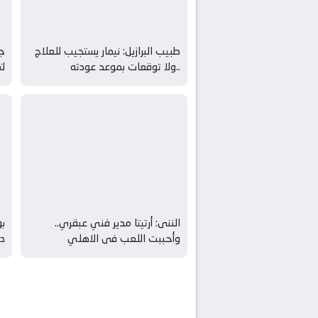
طبيب البرازيل: نيمار يستجيب للعلاج
جي
..ولا توقعات بموعد عودته
لت
الننى: أرتيتا مدير فني عبقري..
بو
وأحببت اللعب فى الاهلي
د