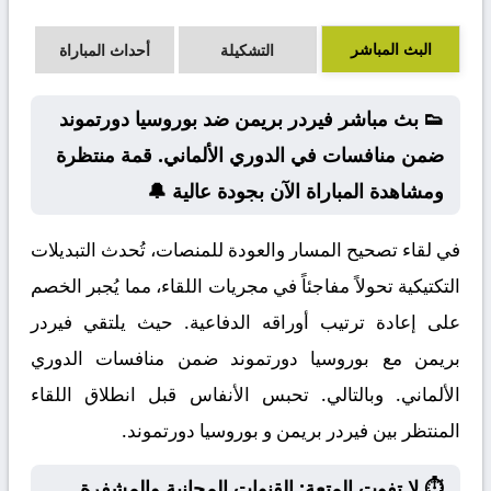
البث المباشر
التشكيلة
أحداث المباراة
👟 بث مباشر فيردر بريمن ضد بوروسيا دورتموند
ضمن منافسات في الدوري الألماني. قمة منتظرة
ومشاهدة المباراة الآن بجودة عالية 🔔
في لقاء تصحيح المسار والعودة للمنصات، تُحدث التبديلات
التكتيكية تحولاً مفاجئاً في مجريات اللقاء، مما يُجبر الخصم
على إعادة ترتيب أوراقه الدفاعية. حيث يلتقي فيردر
بريمن مع بوروسيا دورتموند ضمن منافسات الدوري
الألماني. وبالتالي. تحبس الأنفاس قبل انطلاق اللقاء
المنتظر بين فيردر بريمن و بوروسيا دورتموند.
⏱️ لا تفوت المتعة: القنوات المجانية والمشفرة