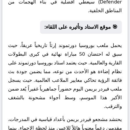
Defender) سيعطي أفضلية في بناء الهجمات من
المناطق الخلفية.
🎯 موقع الاستاد وتأثيره على اللقاء:
يحمل ملعب بوروسيا دورتموند إرثاً تاريخياً عريقاً، حيث
سبق له احتضان 50 مباراة نهائية في كبرى البطولات
القارية والعالمية. حيث يعتمد استاد بوروسيا دورتموند على
نظام إضاءة هو الأحدث من نوعه، مما يضمن جودة بث
فائقة الرؤية تحاكي معايير الملاعب العالمية. حيث يسجل
ملعب فيردر بريمن اليوم حضوراً جماهيرياً غفيراً يُعد ضمن
الأكبر هذا الموسم، وسط أجواء مشحونة بالشغف
والترقب.
يحتشد مشجعو فيردر بريمن بأعداد قياسية في المدرجات،
مقدمين دعماً معنوياً هائلاً للاعبين منذ لحظة الإحماء. بينما