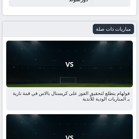
مباريات ذات صلة
VS
فولهام يتطلع لتحقيق الفوز على كريستال بالاس في قمة نارية
بـ المباريات الودية للأندية
VS