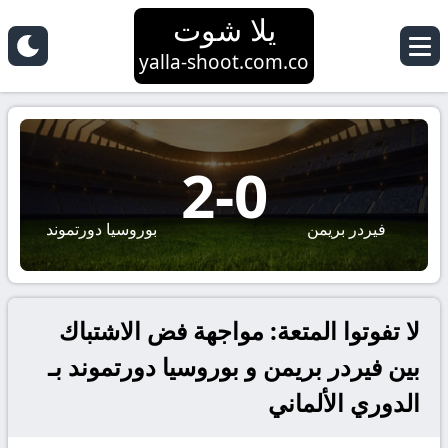
يلا شوت
yalla-shoot.com.co
2
-
0
فيردر بريمن
بوروسيا دورتموند
لا تفوتوا المتعة: مواجهة فض الاشتباك
بين فيردر بريمن و بوروسيا دورتموند بـ
الدوري الألماني