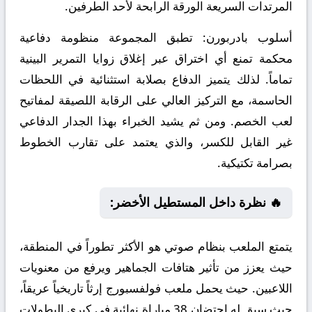
المرتدات السريعة الورقة الرابحة لأحد الطرفين.
أسلوب بادربورن:
تطبق المجموعة منظومة دفاعية
محكمة تمنع أي اختراق عبر إغلاق زوايا التمرير البينية
تماماً. لذلك يتميز الدفاع بصلابة استثنائية في اللحظات
الحاسمة، مع التركيز العالي على الرقابة اللصيقة لمفاتيح
لعب الخصم. ومن ثم يشيد الخبراء بهذا الجدار الدفاعي
غير القابل للكسر، والذي يعتمد على تقارب الخطوط
بصرامة تكتيكية.
🔥 نظرة داخل المستطيل الأخضر:
يتمتع الملعب بنظام صوتي هو الأكثر تطوراً في المنطقة،
حيث يعزز من تأثير هتافات الجماهير ويرفع من معنويات
اللاعبين. حيث يحمل ملعب فولفسبورج إرثاً تاريخياً عريقاً،
حيث سبق له احتضان 38 مباراة نهائية في كبرى البطولات