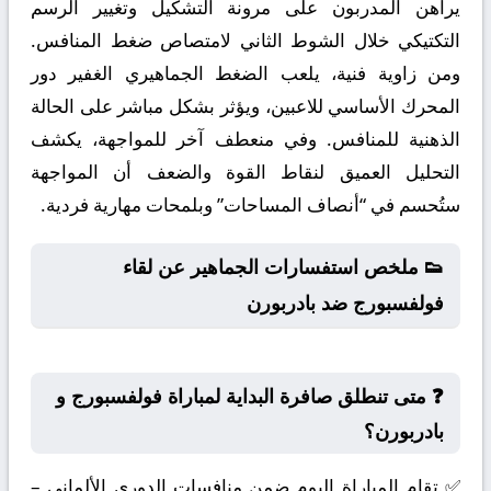
يراهن المدربون على مرونة التشكيل وتغيير الرسم
التكتيكي خلال الشوط الثاني لامتصاص ضغط المنافس.
ومن زاوية فنية، يلعب الضغط الجماهيري الغفير دور
المحرك الأساسي للاعبين، ويؤثر بشكل مباشر على الحالة
الذهنية للمنافس. وفي منعطف آخر للمواجهة، يكشف
التحليل العميق لنقاط القوة والضعف أن المواجهة
ستُحسم في “أنصاف المساحات” وبلمحات مهارية فردية.
👟 ملخص استفسارات الجماهير عن لقاء
فولفسبورج ضد بادربورن
❓ متى تنطلق صافرة البداية لمباراة فولفسبورج و
بادربورن؟
✅ تقام المباراة اليوم ضمن منافسات الدوري الألماني –