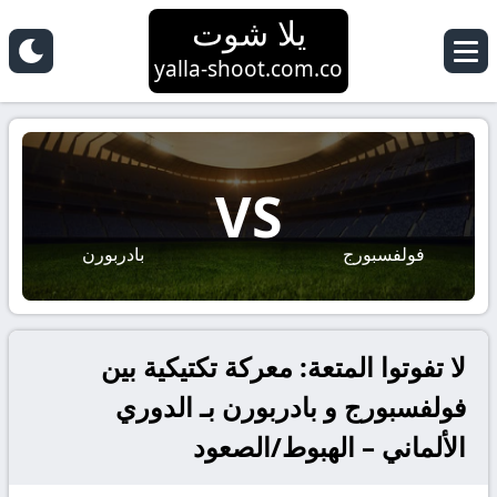
يلا شوت
yalla-shoot.com.co
VS
فولفسبورج
بادربورن
لا تفوتوا المتعة: معركة تكتيكية بين
فولفسبورج و بادربورن بـ الدوري
الألماني – الهبوط/الصعود