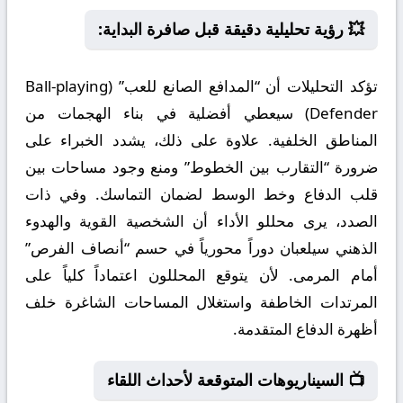
💥 رؤية تحليلية دقيقة قبل صافرة البداية:
تؤكد التحليلات أن “المدافع الصانع للعب” (Ball-playing
Defender) سيعطي أفضلية في بناء الهجمات من
المناطق الخلفية. علاوة على ذلك، يشدد الخبراء على
ضرورة “التقارب بين الخطوط” ومنع وجود مساحات بين
قلب الدفاع وخط الوسط لضمان التماسك. وفي ذات
الصدد، يرى محللو الأداء أن الشخصية القوية والهدوء
الذهني سيلعبان دوراً محورياً في حسم “أنصاف الفرص”
أمام المرمى. لأن يتوقع المحللون اعتماداً كلياً على
المرتدات الخاطفة واستغلال المساحات الشاغرة خلف
أظهرة الدفاع المتقدمة.
📺 السيناريوهات المتوقعة لأحداث اللقاء