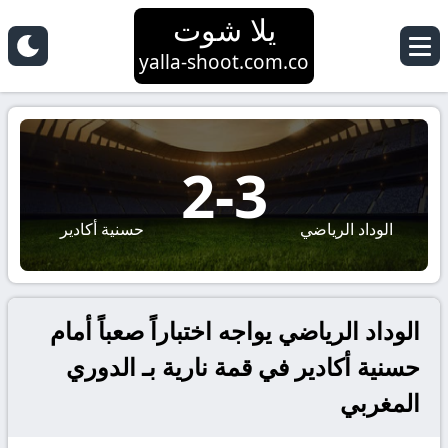
يلا شوت
yalla-shoot.com.co
2
-
3
الوداد الرياضي
حسنية أكادير
الوداد الرياضي يواجه اختباراً صعباً أمام
حسنية أكادير في قمة نارية بـ الدوري
المغربي