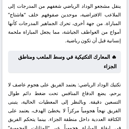
ينقل مشجعو الوداد الرياضي شغفهم من المدرجات إلى
الملاعب الافتراضية، موحدين صفوفهم خلف “هاشتاج”
المباراة. من جهة أخرى، تحرك الجماهير المدرجات كأنها
أمواج من العواطف الجياشة، مما يجعل المباراة ملحمة
إنسانية قبل أن تكون رياضية.
🔥 المعارك التكتيكية في وسط الملعب ومناطق
الجزاء
تكتيك الوداد الرياضي:
يعتمد الفريق على هجوم عاصف لا
يرحم، يضع الدفاع المنافس تحت ضغط دائم طوال
التسعين دقيقة. وبالنظر إلى المعطيات الحالية، يتبنى
الفريق نهجاً هجومياً مركزاً لا يخطئ الهدف، يعتمد على
الكثافة العددية داخل منطقة الجزاء. بينما يتحكم الفريق
في إيقاع المباراة هجومياً عبر “المثلثات الهجومية”