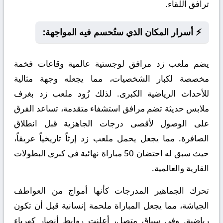
ترافق اللقاء.
⚡ أسرار المكان الذي ستُحسم فيه المواجهة:
يضم ملعب زد مرافق لوجستية عالمية وقاعات فخمة
مخصصة لكبار الشخصيات، مما يجعله وجهة مثالية
للأحداث الرياضية الكبرى. لذلك زُود ملعب زد بغرف
ملابس حديثة تضم مرافق استشفاء متقدمة، تساعد الفرق
على الوصول لأقصى درجات الجاهزية قبل انطلاق
الصافرة. مما يجعل يحمل ملعب زد إرثاً تاريخياً عريقاً،
حيث سبق له احتضان 50 مباراة نهائية في كبرى البطولات
القارية والعالمية.
تحرك الجماهير المدرجات كأنها أمواج من العواطف
الجياشة، مما يجعل المباراة ملحمة إنسانية قبل أن تكون
رياضية. وفي سياق متصل، أعلنت روابط أنصار كهرباء