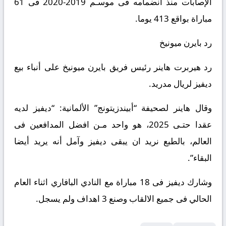
الإصابات منذ انضمامه فى موسـم 2019-2020 فى 61
مباراة بواقع 413 يوما.
رد بايرن ميونيخ
رد هيربرت هاينر رئيس فريق بايرن ميونيخ على أنباء بيع
ديفيز لريال مدريد.
وقال هاينر لصحيفة “أبيندزيتونج” الألمانية: “ديفيز لديه
عقدا حتـى 2025، هو واحد مـن افضل المدافعين فى
العالم، بالطبع نريد ان يبقى ديفيز وآمل أنه يريد أيضا
البقاء”.
وشارك ديفيز فى 18 مباراة مع النادي البافاري اثناء العام
الحالي فى جميع الالقاب وصنع 3 اهداف ولم يسجل.