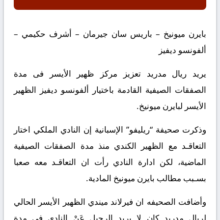
بايرن ميونيخ – باريس سان جيرمان – أشرف حكيمي –
ألفونسو ديفيز
يريد ريال مدريد تعزيز مركز ظهير الأيسر فى مدة
الصفقات الصيفية القادمة باختيار ألفونسو ديفيز الظهير
الأيسر لبايرن ميونيخ.
وذكرت صحيفة “ريليفو” الإسبانية إن النادي الملكي اختار
التعاقـد مع الظهير الكندي منذ مدة الصفقات الصيفية
الماضية، لكن ادارة النادي رأت ان التعاقـد معه صعبا
بسـبب مطالب بايرن ميونيخ المادية.
وأضافت الصحيفه ان فيرلاند ميندي الظهير الأيسر الحالي
لريال مدريد كان لا يريد الرحيل عَنْ النادي فى مدة