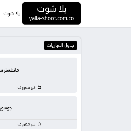
يلا شوت
يلا شوت
yalla
yalla-shoot.com.co
shoot
|
جدول المباريات
يلا
مانشستر س
شوت
HD
غير معروف
بث
جوهور
مباشر
غير معروف