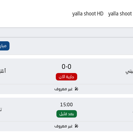
yalla shoot HD
yalla shoot
مبار
0
-
0
يتي
أتلت
جارية الان
غير معروف
15:00
ت
بعد قليل
غير معروف