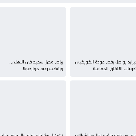
رارد يواصل رفض عودة الكويكبي
رياض محرز: سعيد فى الاهلي..
دريبات الاتفاق الجماعية
ورفضت رغبة جوارديولا
نو فى قمة قائمة نظافة الشباك بـ
تشكيل برشلونه امام ريال سوسيداد..