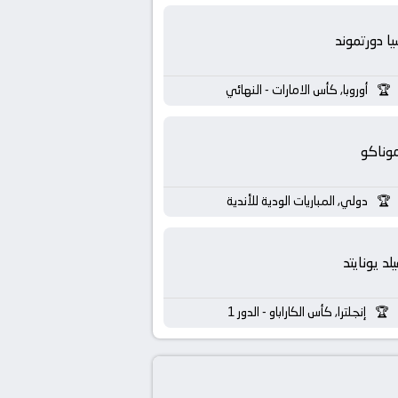
يا دورتموند
أوروبا, كأس الامارات - النهائي
وناكو
دولي, المباريات الودية للأندية
لد يونايتد
إنجلترا, كأس الكاراباو - الدور 1