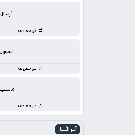
yallashoot
yalla
أرسنال
shoot
غير معروف
live
ليفربول
TV
غير معروف
مانسفيل
غير معروف
آخر الأخبار