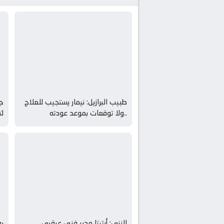
طبيب البرازيل: نيمار يستجيب للعلاج
جي
..ولا توقعات بموعد عودته
لت
الننى: أرتيتا مدير فني عبقري..
بو