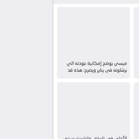
ميسي يوضح إمكانية عودته الي
برشلونه فى يناير ويصرح: هذه قد
تكون
الأعلى فى تاريخه.. مانشستر سيتي