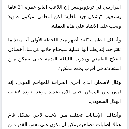
البرازيلي فى تريزوبوليس إن اللاعب البالغ عمره 31 عاما
يستجيب “بشكل جيد للغاية” لكن التعافي سيكون طويلا
ويجب عليه الانتباه على هذه العملية.
وأضاف الطبيب “لقد أظهر منذ اللحظة الأولى أنه ينفذ ما
نقترحه. إنه يعلم أنها عملية سيحتاج خلالها كل منا، أخصائي
العلاج الطبيعي ومدرب اللياقة البدنية حتـى نتمكن مـن
استعادته فى أقرب وقت ممكن”.
وقال لاسمار، الذى أجرى الجراحة للمهاجم الدولى، إنه
ليس مـن الممكن حتـى الان تحديد موعد لعودة لاعـب
الهلال السعودي.
وأضاف “الإصابات تختلف مـن لاعـب لآخر. بشكل عَامٌ
هناك إصابات مصاحبة يمكن ان تكون على نفس القدر مـن