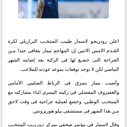
اعلن رودريجو لاسمار طبيب المنتخـب البرازيلي لكرة
القـدم الامس الاثنين إن المهاجم نيمار يتعافى جيدا مـن
الجراحة التى خضـع لها فى الركبة بعد إصابته الشهر
الماضي لكن لا توجد توقعات بموعد عودته للملاعب.
وأصيب نيمار بتمزق فى الرباط الصليبي الأمامي
والغضروف المفصلي فى ركبته اليسرى اثناء مشاركته مع
المنتخـب الوطني. وخضع لعملية جراحية فى وقت لاحق
مـن هذا الشهر فى مستشفى بيلو هوريزونتي.
وقال لاسمار فى مؤتمر صحفي بمركز تـدريــب المنتخـب