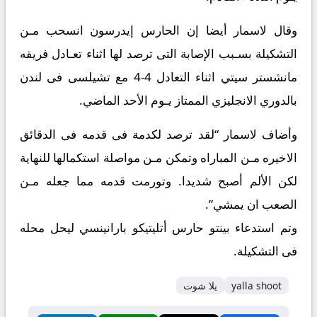
وقال لاسمار أيضا إن الحارس إيدرسون انسحب مـن
التشكيلة بسـبب الإصابة التى ترصد لها اثناء تعـادل فريقه
مانشستر سيتي اثناء التعادل 4-4 مع تشيلسى فى لندن
بالدوري الانجليزي الممتاز يـوم الأحد الماضي.
وأضاف لاسمار “لقد ترصد لكدمة فى قدمه فى الدقائق
الاخيره مـن المباراه وتمكن مـن مواصلة استكمالها للنهاية
لكن الألم أصبح شديدا. وتورمت قدمه مما جعله مـن
الصعب ان يمشي”.
وتم استدعاء بينتو حارس أتليتيكو بارانينسي ليحل محله
فى التشكيلة.
yalla shoot
يلا شوت