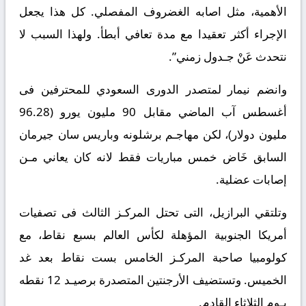
الأهمية، مثل اصابه الغضروف المفصلي. كل هذا يجعل
الإجراء أكثر تعقيدا مع مدة تعافي أبطأ. ولهذا السبب لا
نتحدث عَنْ جـدول زمني”.
وانضم نيمار لمتصدر الدورى السعودي للمحترفين فى
أغسطس آب الماضي مقابل 90 مليون يورو (96.28
مليون دولار)، لكن مهاجـم برشلونه وباريس سان جيرمان
السابق خَاض خمس مباريات فقط لانه كان يعاني مـن
إصابات عضلية.
وتلتقي البرازيل، التى تحتل المركـز الثالث فى تصفيات
أمريكا الجنوبية المؤهلة لكأس العالم بسبع نقاط، مع
كولومبيا صاحبة المركـز الخامس بست نقاط بعد غد
الخميس. وتستضيف الأرجنتين المتصدرة برصيـد 12 نقطه
يـوم الثلاثاء القادم.