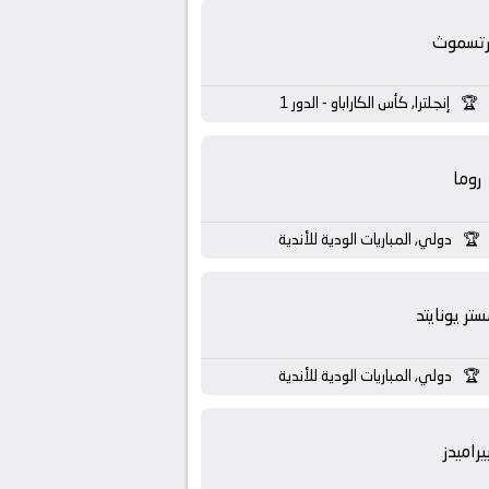
رتسموث
إنجلترا, كأس الكاراباو - الدور 1
روما
دولي, المباريات الودية للأندية
تر يونايتد
دولي, المباريات الودية للأندية
يراميدز