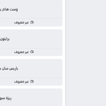
وست هام يون
غير معروف
برايتون
غير معروف
باريس سان ج
غير معروف
ريزة سبو