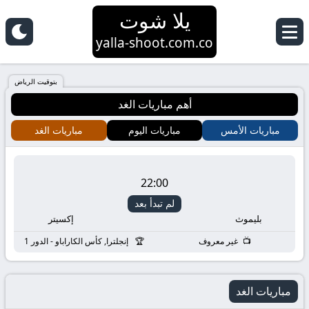
يلا شوت
yalla-shoot.com.co
بتوقيت الرياض
أهم مباريات الغد
مباريات الأمس
مباريات اليوم
مباريات الغد
22:00
لم تبدأ بعد
بليموث
إكسيتر
غير معروف
إنجلترا, كأس الكاراباو - الدور 1
مباريات الغد