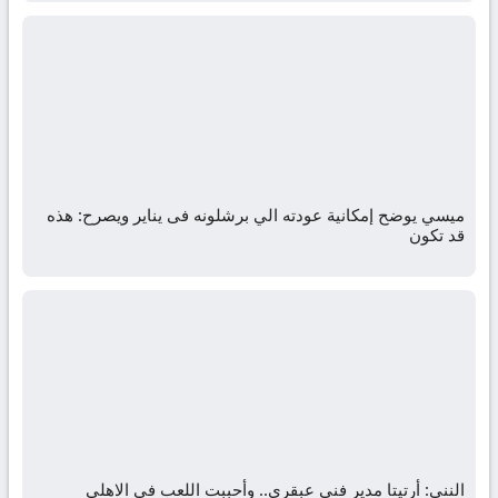
ميسي يوضح إمكانية عودته الي برشلونه فى يناير ويصرح: هذه
قد تكون
الننى: أرتيتا مدير فني عبقري.. وأحببت اللعب فى الاهلي