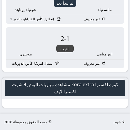
لم تبدأ بعد
مانسفيلد
شيفيلد يونايتد
غير معروف
إنجلترا, كأس الكاراباو - الدور 1
2
-
1
انتهت
انتر ميامي
مونتيري
غير معروف
شمال امريكا, كأس الدوريات
كورة اكسترا kora extra مشاهدة مباريات اليوم يلا شوت
اكسترا لايف
يلا شوت
© جميع الحقوق محفوظة 2026 .