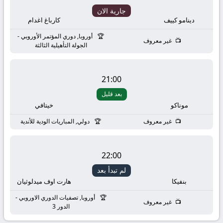
جارية الان
دينامو كييف
كارباغ اغدام
أوروبا, دوري المؤتمر الأوروبي -
غير معروف
الجولة التأهيلية الثالثة
21:00
بعد قليل
موناكو
خيتافي
غير معروف
دولي, المباريات الودية للأندية
22:00
لم تبدأ بعد
بنفيكا
هارت اوف ميدلوثيان
أوروبا, تصفيات الدوري الاوروبي -
غير معروف
الدور 3