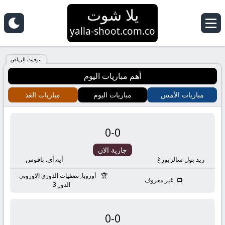
يلا شوت
yalla-shoot.com.co
بتوقيت الرياض
أهم مباريات اليوم
مباريات الأمس
مباريات اليوم
مباريات الغد
0
-
0
جارية الان
ريد بول سالزبورغ
أيه.أي. بافوس
أوروبا, تصفيات الدوري الاوروبي -
غير معروف
الدور 3
0
-
0