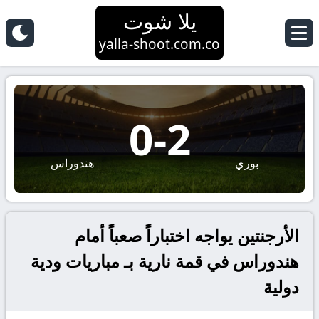
يلا شوت
yalla-shoot.com.co
0
-
2
بوري
هندوراس
الأرجنتين يواجه اختباراً صعباً أمام
هندوراس في قمة نارية بـ مباريات ودية
دولية