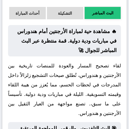
البث المباشر
التشكيلة
أحداث المباراة
🔥 مشاهدة حية لمباراة الأرجنتين أمام هندوراس
في مباريات ودية دولية. قمة منتظرة عبر البث
المباشر للجوال 🚀
لقاء تصحيح المسار والعودة للمنصات تاريخية بين
الأرجنتين و هندوراس، تُطلق صيحات التشجيع زلزالاً داخل
المدرجات في لحظات الحسم، مما يُعزز من هيبة اللقاء
وقيمته التسويقية. الليلة في مباريات ودية دولية. تأسيساً
على ما سبق،. تصنع مواجهة من العيار الثقيل بين
الأرجنتين و هندوراس.
🎯 البث التلفزيوني والرقمي للمواجهة المرتقبة