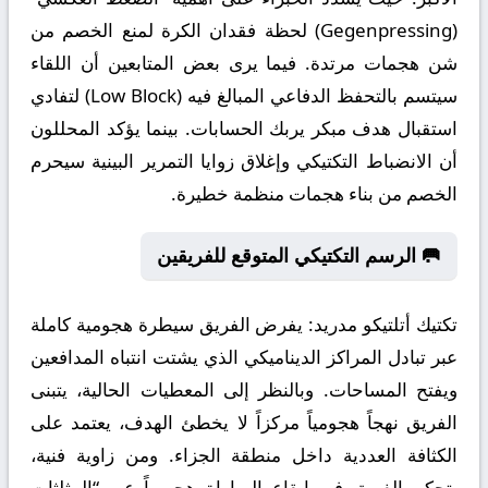
(Gegenpressing) لحظة فقدان الكرة لمنع الخصم من
شن هجمات مرتدة. فيما يرى بعض المتابعين أن اللقاء
سيتسم بالتحفظ الدفاعي المبالغ فيه (Low Block) لتفادي
استقبال هدف مبكر يربك الحسابات. بينما يؤكد المحللون
أن الانضباط التكتيكي وإغلاق زوايا التمرير البينية سيحرم
الخصم من بناء هجمات منظمة خطيرة.
🥅 الرسم التكتيكي المتوقع للفريقين
تكتيك أتلتيكو مدريد:
يفرض الفريق سيطرة هجومية كاملة
عبر تبادل المراكز الديناميكي الذي يشتت انتباه المدافعين
ويفتح المساحات. وبالنظر إلى المعطيات الحالية، يتبنى
الفريق نهجاً هجومياً مركزاً لا يخطئ الهدف، يعتمد على
الكثافة العددية داخل منطقة الجزاء. ومن زاوية فنية،
يتحكم الفريق في إيقاع المباراة هجومياً عبر “المثلثات