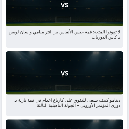
VS
لا تفوتوا المتعة: قمة حبس الأنفاس بين انتر ميامي و سان لويس
بـ كأس الدوريات
VS
دينامو كييف يسعى للتفوق على كارباغ اغدام في قمة نارية بـ
دوري المؤتمر الأوروبي – الجولة التأهيلية الثالثة