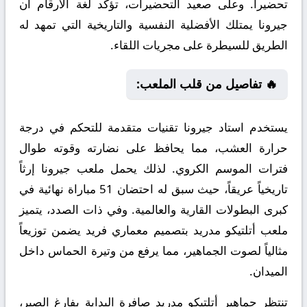
تحضيراً. وعلى صعيد التحضيرات، تؤكد لغة الأرقام أن
جيرونا يمتلك الأفضلية النفسية والتاريخية التي تمهد له
الطريق للسيطرة على مجريات اللقاء.
🔥 تفاصيل من قلب الملعب:
يستخدم استاد جيرونا تقنيات متقدمة للتحكم في درجة
حرارة العشب، مما يحافظ على نضارته وقوته طوال
فترات الموسم الكروي. لذلك يحمل ملعب جيرونا إرثاً
تاريخياً عريقاً، حيث سبق له احتضان 51 مباراة نهائية في
كبرى البطولات القارية والعالمية. وفي ذات الصدد، يتميز
ملعب أتلتيكو مدريد بتصميم معماري فريد يضمن توزيعاً
مثالياً لصوت الجماهير، مما يرفع من وتيرة الحماس داخل
الميدان.
تنتظر جماهير أتلتيكو مدريد صافرة البداية بفارغ الصبر،