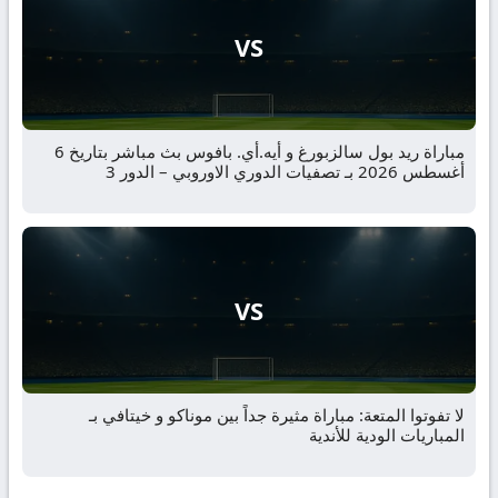
VS
مباراة ريد بول سالزبورغ و أيه.أي. بافوس بث مباشر بتاريخ 6
أغسطس 2026 بـ تصفيات الدوري الاوروبي – الدور 3
VS
لا تفوتوا المتعة: مباراة مثيرة جداً بين موناكو و خيتافي بـ
المباريات الودية للأندية