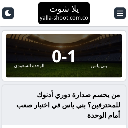
يلا شوت
yalla-shoot.com.co
0
-
1
بني ياس
الوحدة السعودي
من يحسم صدارة دوري أدنوك
للمحترفين؟ بني ياس في اختبار صعب
أمام الوحدة