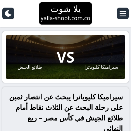
يلا شوت
yalla-shoot.com.co
VS
سيراميكا كليوباترا
طلائع الجيش
سيراميكا كليوباترا يبحث عن انتصار ثمين
على رحلة البحث عن الثلاث نقاط أمام
طلائع الجيش في كأس مصر – ربع
النهائي