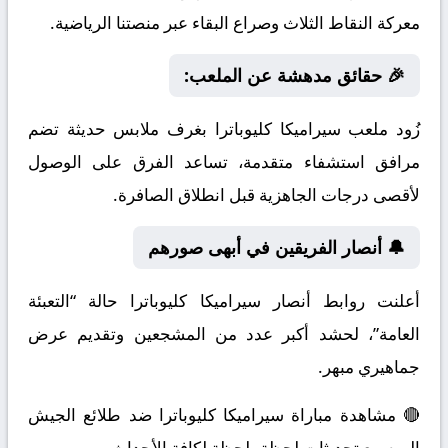
معركة النقاط الثلاث وصراع البقاء عبر منصتنا الرياضية.
🎉 حقائق مدهشة عن الملعب:
زُود ملعب سيراميكا كليوباترا بغرف ملابس حديثة تضم
مرافق استشفاء متقدمة، تساعد الفرق على الوصول
لأقصى درجات الجاهزية قبل انطلاق الصافرة.
🔔 أنصار الفريقين في أبهى صورهم
أعلنت روابط أنصار سيراميكا كليوباترا حالة “التعبئة
العامة”، لحشد أكبر عدد من المشجعين وتقديم عرض
جماهيري مبهر.
🔴 مشاهدة مباراة سيراميكا كليوباترا ضد طلائع الجيش
اليوم مع تحديثات لحظة بلحظة لكافة الأحداث