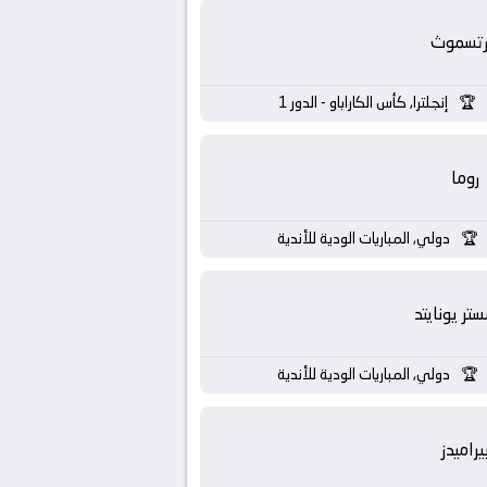
رتسموث
إنجلترا, كأس الكاراباو - الدور 1
روما
دولي, المباريات الودية للأندية
تر يونايتد
دولي, المباريات الودية للأندية
يراميدز