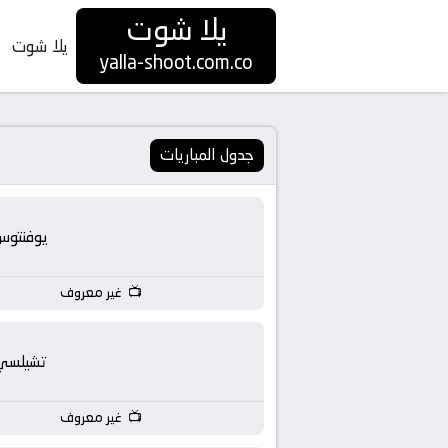
يلا شوت
يلا شوت
yalla
yalla-shoot.com.co
shoot
|
جدول المباريات
يلا
يوفنتوس
شوت
غير معروف
HD
بث
تشيلسي
مباشر
غير معروف