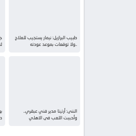
طبيب البرازيل: نيمار يستجيب للعلاج
جي
..ولا توقعات بموعد عودته
لت
الننى: أرتيتا مدير فني عبقري..
بو
وأحببت اللعب فى الاهلي
د