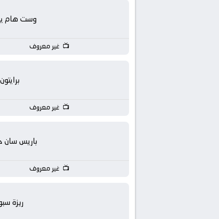
yallashoot
وست هام يون
yalla
shoot
غير معروف
live
برايتون
TV
غير معروف
باريس سان ج
غير معروف
ريزة سبو