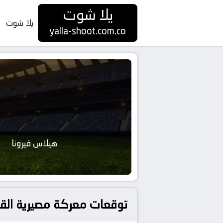
يلا شوت
يلا شوت
yalla-shoot.com.co
هيلاس فيرونا
توقعات معركة مصيرية القم