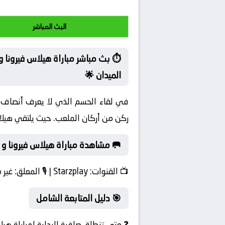
البث المباشر
⏱️ بث مباشر مباراة هيلاس فيرونا
الميدان 🌟
في لقاء الحسم الذي لا يعرف أنصاف ا
ركن من أركان الملعب. حيث يلتقي هيل
🥅 مشاهدة مباراة هيلاس فيرونا و
📺
القنوات:
Starzplay | 🎙️
المعلق:
غير 
🎯 دليل المتابعة الشامل
❓ متى تنطلق صافرة البداية لمباراة هي