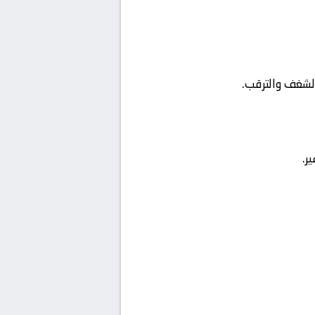
الشغف والترقب.
ر.