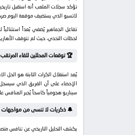
تؤكد سجلات الملعب أنه استقبل تاريخياً
لاتسيو الذي يستضيف موقعة اليوم صرحاً رياضياً
تفاعل الجماهير يُضفي بُعداً استثنائيا
لحظات التحدي، حيث لم تتوقف الأهازيج
🏆 توقعات المحللين للقاء المرتقب
يُعد استغلال الكرات الثابتة هو الحل ا
سيناريو هجومياً كاسحاً يُجبر المنافس 
🔔 ذكريات لا تنسى من مواجهات لات
يكشف التحليل التاريخي عن تنافس متصا