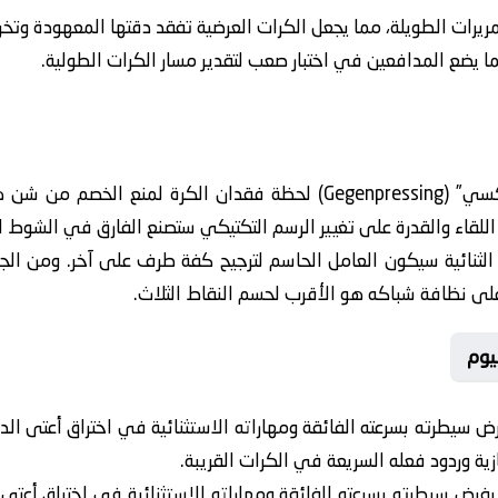
تمريرات الطويلة، مما يجعل الكرات العرضية تفقد دقتها المعهودة وتخر
 يضع المدافعين في اختبار صعب لتقدير مسار الكرات الطولية.
يشدد الخبراء على أهمية “الضغط العكسي” (Gegenpressing) لحظة فقدان
اء اللقاء والقدرة على تغيير الرسم التكتيكي ستصنع الفارق في الشوط
الثنائية سيكون العامل الحاسم لترجيح كفة طرف على آخر. ومن الجدي
ى نظافة شباكه هو الأقرب لحسم النقاط الثلاث.
يوم
 سيطرته بسرعته الفائقة ومهاراته الاستثنائية في اختراق أعتى ال
زية وردود فعله السريعة في الكرات القريبة.
رض سيطرته بسرعته الفائقة ومهاراته الاستثنائية في اختراق أعتى ا