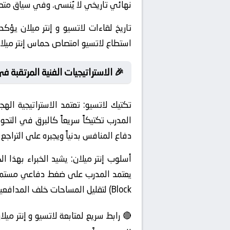
نهائي تاريخي لا يُنسى. وفي سياق متص
تاريخ لقاءات لاتسيو و إنتر ميلان يؤك
استطاع لاتسيو امتصاص حماس إنتر ميلا
🎉 الاستراتيجيات الفنية المرتقبة في
تكتيك لاتسيو:
المدرب تكتيكاً سريعاً كالبرق في التح
دفاع المنافس بدنياً ويجبره على التراجع لم
أسلوب إنتر ميلان:
يشيد الخبراء بهذا ال
Block) لتقليل المساحات خلف المدافعين وإفشال الهجمات المرتدة السريعة.
🔴 رابط سريع لمتابعة لاتسيو و إنتر مي