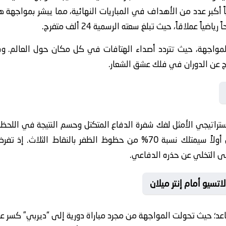
 أكبر عدد من الأهداف في المباريات النهائية، مما يبشر بمواجهة هجو
 عملاقاً، حيث تبلغ سعته الرسمية 24 ألف متفرج.
ً للمواجهة، حيث تتردد أصداء الهتافات في كل مكان حول العالم. وبا
 عن الدوران في فلك عشق الشعار.
لاستراتيجي الأمثل لفك شفرة الدفاع المتكتل وحسم النتيجة في اللحظا
الإحصاء على أن الفريق الذي سيسجل أولاً سيمتلك نسبة 70% من حظوظ الظ
على التخلي عن حذره الدفاعي.
سيو أمام إنتر ميلان
عد؛ حيث تحولت المواجهة من مجرد مباراة دورية إلى “ديربي” كسر ع