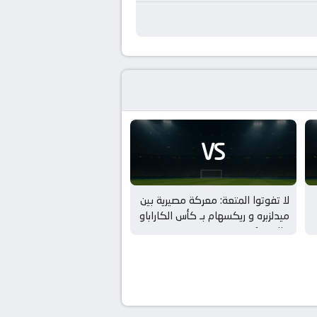
VS
لا تفوتوا المتعة: معركة مصيرية بين
ميدلزبره و ريكسهام بـ كأس الكاراباو
– الدور 1