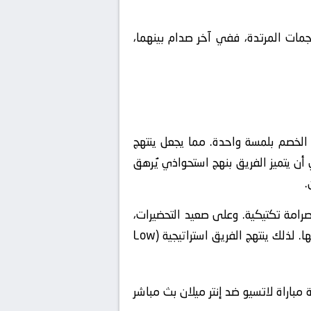
هجمات المرتدة، ففي آخر صدام بينهما،
 القاتلة (Vertical Passing) التي تكسر خطوط الخصم بلمسة واحدة. مما يجعل ينتهج
أن يتميز الفريق بنهج استحواذي يُرهق
.
صرامة تكتيكية. وعلى صعيد التحضيرات،
يعتمد المدرب على ضغط دفاعي مستمر في وسط الملعب يُعيق بناء الهجمات المنظمة للمنافس من بدايتها. لذلك ينتهج الفريق استراتيجية (Low
مباراة لاتسيو ضد إنتر ميلان بث مباشر