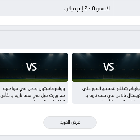
لاتسيو 0 - 2 إنتر ميلان
VS
VS
لهام يتطلع لتحقيق الفوز على
وولفرهامبتون يدخل في مواجهة
يستال بالاس في قمة نارية بـ
مع بورت فيل في قمة نارية بـ كأس
مباريات الودية للأندية
الكاراباو – الدور 1
عرض المزيد