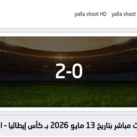
yalla shoot HD
yalla shoot
2
-
0
20 بـ كأس إيطاليا – النهائي