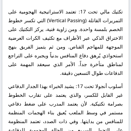
تكتيك مالي تحت 17:
تعتمد الاستراتيجية الهجومية على
التمريرات القاتلة (Vertical Passing) التي تكسر خطوط
الخصم بلمسة واحدة. ومن زاوية فنية، يركز التكتيك على
الاختراق الذكي عبر الأطراف مع تكثيف الكرات العرضية
الموجهة للمهاجم القناص. ومن ثم يتميز الفريق بنهج
استحواذي يُرهق دفاع المنافس بدنياً ويجبره على التراجع
لمناطق متأخرة جداً. الأمر الذي سيعقد المهمة على
الدفاعات طوال التسعين دقيقة.
أسلوب أنجولا تحت 17:
يشيد الخبراء بهذا الجدار الدفاعي
غير القابل للكسر، والذي يعتمد على تقارب الخطوط
بصرامة تكتيكية. لأن يعتمد المدرب على ضغط دفاعي
مستمر في وسط الملعب يُعيق بناء الهجمات المنظمة
للمنافس من بدايتها. وفي ذات الصدد، تعتمد المنظومة
على التحول السريع من الحالة الهجومية للدفاعية