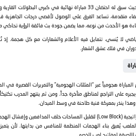
يحمل ملعب فالنسيا إرثاً تاريخياً عريقاً، حيث سبق له احتضان 33 مباراة نهائية
ء متقدمة، تساعد الفرق على الوصول لأقصى درجات الجاهزية قب
ضاءة هو الأحدث من نوعه، مما يضمن جودة بث فائقة الرؤية تحاكي معا
ضي لا يُنسى، تتمايل فيه الأعلام والشعارات مع كل هجمة. إذ تُ
دوران في فلك عشق الشعار.
راة
لمباراة هجومياً عبر “المثلثات الهجومية” والتمريرات القصيرة في الم
جبره على التراجع لمناطق متأخرة جداً. ومن ثم ينتهج المدرب تكتيكاً
وهذا ينذر بمعركة فنية طاحنة في وسط الميدان.
ينتهج الفريق استراتيجية (Low Block) لتقليل المساحات خلف المدافعي
يُعيق بناء الهجمات المنظمة للمنافس من بدايتها. لأن يتميز ا
 اللصيقة لمفاتيح لعب الخصم.