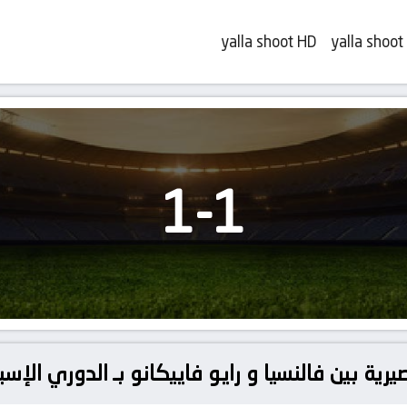
yalla shoot HD
yalla shoot
1
-
1
رية بين فالنسيا و رايو فاييكانو بـ الدوري الإس