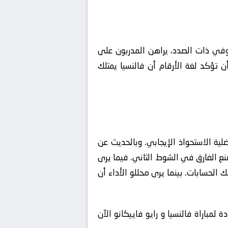
ر. وفي ذات الصدد، يراهن المدربون على
 تؤكد لغة الأرقام أن فالنسيا يمتلك
لية الاستحواذ الإيجابي. وبالحديث عن
تصنع الفارق في الشوط الثاني. فيما يرى
Low Blo) لتفادي استقبال هدف مبكر يربك الحسابات. بينما يرى محللو الأداء أن
لمباراة فالنسيا و رايو فاييكانو الآن