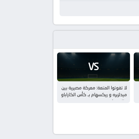
VS
لا تفوتوا المتعة: معركة مصيرية بين
ميدلزبره و ريكسهام بـ كأس الكاراباو
– الدور 1