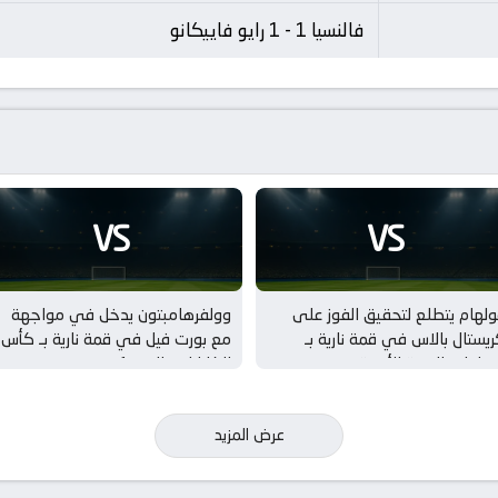
فالنسيا 1 - 1 رايو فاييكانو
VS
VS
لهام يتطلع لتحقيق الفوز على
وولفرهامبتون يدخل في مواجهة
يستال بالاس في قمة نارية بـ
مع بورت فيل في قمة نارية بـ كأس
مباريات الودية للأندية
الكاراباو – الدور 1
عرض المزيد