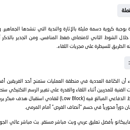
ملة
راة بوجبة كروية دسمة مليئة بالإثارة والندية التي تنشدها الجماهي
 خلال الشوط الثاني لامتصاص ضغط المنافس. ومن الجدير بالذكر أن
له الطريق للسيطرة على مجريات اللقاء.
راء أن الكثافة العددية في منطقة العمليات ستمنح أحد الفريقين أفض
ت الفنية للمدربين أثناء اللقاء والقدرة على تغيير الرسم التكتيكي س
بعض المتابعين أن اللقاء سيتسم بالتحفظ الدفاعي المبالغ فيه (ck
ن دوراً محورياً في حسم “أنصاف الفرص” أمام المرمى.
اييكانو بأفضل تعليق عربي وبث مباشر مستقر. بث مباشر عالي الجودة 