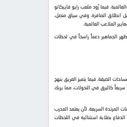
 في كبرى البطولات القارية والعالمية. فيما زُود ملعب رايو فاييكانو
ل انطلاق الصافرة. وفي سياق متصل،
يير الملاعب العالمية.
ظهر الجماهير دعماً راسخاً في لحظات
ساحات الضيقة. فيما يتميز الفريق بنهج
 سريعاً كالبرق في التحولات، مما يربك
ن وإفشال الهجمات المرتدة السريعة. لأن يعتمد المدرب
لدفاع بصلابة استثنائية في اللحظات