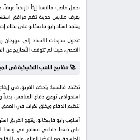
بغرف ملابس حديثة تضم مرافق استشفا
يعتمد استاد رايو فاييكانو على نظام إ
تتحول مدرجات الاستاد إلى مهرجان ريا
التحدي، حيث لم تتوقف الأهازيج عن ال
🚀 مفاتيح اللعب التكتيكية في المبا
تكتيك فالنسيا:
يتحكم الفريق في إيقاع ا
استحواذي يُرهق دفاع المنافس بدنياً وي
تنظيم الدفاع ويخلق ثغرات في العمق. 
أسلوب رايو فاييكانو:
على ضغط دفاعي مستمر في وسط الملعب 
الحاسمة، مع التركيز العالي على الرقابة