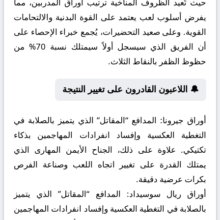
حيث تُعيد الظروف المناخية ترتيب أوراق المدربين، مما
يفرض أسلوب لعب يعتمد على القوة البدنية والالتحامات
القوية. وعلى صعيد التحضيرات، يُجمع خبراء الإحصاء على
أن الفريق الذي سيسجل أولاً سيمتلك نسبة 70% من
حظوظ الظفر بالنقاط الثلاث.
🔔 اللاعبون القادرون على تغيير النتيجة
أوراق جيرونا:
المدافع “المقاتل” الذي يتميز بالصلابة في
التغطية العكسية وإفساد انفرادات المهاجمين بذكاء
تكتيكي. علاوة على ذلك، الجناح الأيمن المهارى الذي
يمتلك القدرة على تغيير اتجاه اللعب وصناعة الفرص
بكرات عرضية دقيقة.
أوراق ريال سوسيداد:
المدافع “المقاتل” الذي يتميز
بالصلابة في التغطية العكسية وإفساد انفرادات المهاجمين