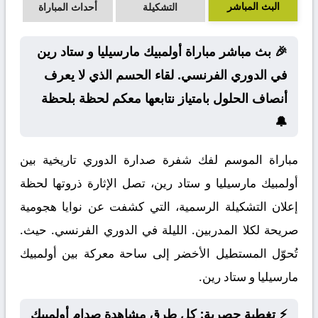
البث المباشر
التشكيلة
أحداث المباراة
🎉 بث مباشر مباراة أولمبيك مارسيليا و ستاد رين
في الدوري الفرنسي. لقاء الحسم الذي لا يعرف
أنصاف الحلول بامتياز نتابعها معكم لحظة بلحظة
🔔
مباراة الموسم لفك شفرة صدارة الدوري تاريخية بين
أولمبيك مارسيليا و ستاد رين، تصل الإثارة ذروتها لحظة
إعلان التشكيلة الرسمية، التي كشفت عن نوايا هجومية
صريحة لكلا المدربين. الليلة في الدوري الفرنسي. حيث.
تُحوّل المستطيل الأخضر إلى ساحة معركة بين أولمبيك
مارسيليا و ستاد رين.
⚡ تغطية حصرية: كل طرق مشاهدة صدام أولمبيك