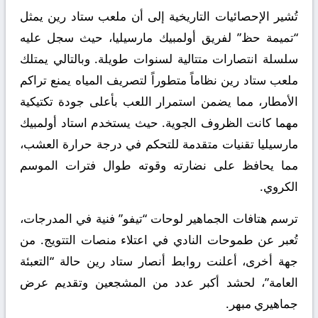
تُشير الإحصائيات التاريخية إلى أن ملعب ستاد رين يمثل
“تميمة حظ” لفريق أولمبيك مارسيليا، حيث سجل عليه
سلسلة انتصارات متتالية لسنوات طويلة. وبالتالي يمتلك
ملعب ستاد رين نظاماً متطوراً لتصريف المياه يمنع تراكم
الأمطار، مما يضمن استمرار اللعب بأعلى جودة تكتيكية
مهما كانت الظروف الجوية. حيث يستخدم استاد أولمبيك
مارسيليا تقنيات متقدمة للتحكم في درجة حرارة العشب،
مما يحافظ على نضارته وقوته طوال فترات الموسم
الكروي.
ترسم هتافات الجماهير لوحات “تيفو” فنية في المدرجات،
تُعبر عن طموحات النادي في اعتلاء منصات التتويج. من
جهة أخرى، أعلنت روابط أنصار ستاد رين حالة “التعبئة
العامة”، لحشد أكبر عدد من المشجعين وتقديم عرض
جماهيري مبهر.