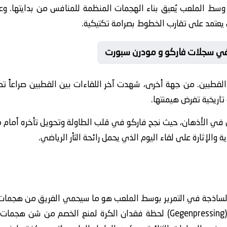
الملعب يُعيق بناء الهجمات المنظمة للمنافس من بدايتها. وعلى 
ي يعتمد على تقارب الخطوط بصرامة تكتيكية.
 في سجلات فاركو و مودرن سبورت
طبين. من جهة أخرى، شهدت آخر اللقاءات بين القطبين صراعاً تكتيكي
تاريخية تفرض هيمنتها.
نسى في الأذهان، حيث نجح فاركو في قلب الطاولة وتحويل تأخره أمام
 والإثارة على لقاء اليوم الذي يحمل رائحة الثأر الرياضي.
 الساذجة في التمرير بوسط الملعب هو ما سيحمي الفريق من هجمات
الخبراء على أهمية “الضغط العكسي” (Gegenpressing) لحظة فقدان الكرة لمنع 