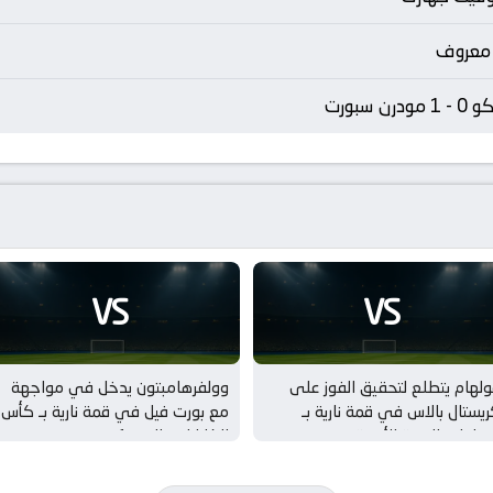
 معروف
 مودرن سبورت
VS
VS
لهام يتطلع لتحقيق الفوز على
وولفرهامبتون يدخل في مواجهة
يستال بالاس في قمة نارية بـ
مع بورت فيل في قمة نارية بـ كأس
مباريات الودية للأندية
الكاراباو – الدور 1