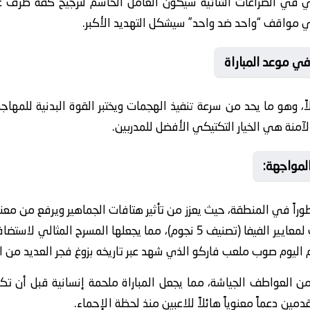
ني في الصراعات الثنائية سيكون العامل الحاسم لترجيح كفة طرف 
ي مواقف “واحد ضد واحد” سيشكل التهديد الأكبر.
ي موعد المباراة
لاً، وهو ما يحد من سرعة تنفيذ الهجمات ويختبر القوة البدنية للمها
الآمنة هي الخيار التكتيكي الأفضل للمدربين.
المواجهة:
وراً في المنطقة، حيث يعزز من تأثير هتافات الجماهير ويرفع من مع
أرضية الميدان في ملعب مودرن سبورت لمعايير الفيفا (تصنيف 5 نجوم)، مما يج
 اليوم صوب ملعب فاركو الذي شهد عبر تاريخه بزوغ فجر العديد من ال
من العواطف الجياشة، مما يجعل المباراة ملحمة إنسانية قبل أن تك
ين دعماً معنوياً هائلاً للاعبين منذ لحظة الإحماء.