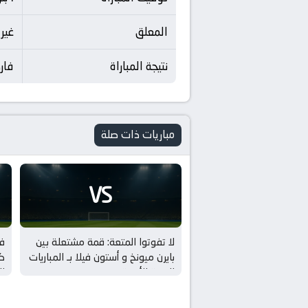
المعلق
غير
نتيجة المباراة
فاركو 0 - 1
مباريات ذات صلة
VS
لا تفوتوا المتعة: قمة مشتعلة بين
فو
بايرن ميونخ و أستون فيلا بـ المباريات
كر
الودية للأندية
ال