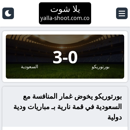
يلا شوت
yalla-shoot.com.co
3
-
0
بورتوريكو
السعودية
بورتوريكو يخوض غمار المنافسة مع
السعودية في قمة نارية بـ مباريات ودية
دولية