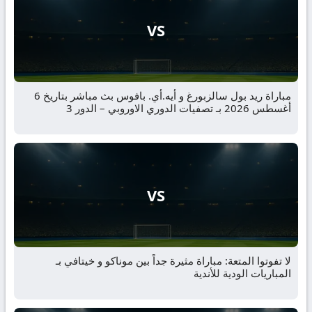
VS
مباراة ريد بول سالزبورغ و أيه.أي. بافوس بث مباشر بتاريخ 6
أغسطس 2026 بـ تصفيات الدوري الاوروبي – الدور 3
VS
لا تفوتوا المتعة: مباراة مثيرة جداً بين موناكو و خيتافي بـ
المباريات الودية للأندية