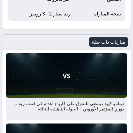
نتيجة المباراة
ريد ستار 2 - 3 روديز
مباريات ذات صلة
VS
دينامو كييف يسعى للتفوق على كارباغ اغدام في قمة نارية بـ
دوري المؤتمر الأوروبي – الجولة التأهيلية الثالثة