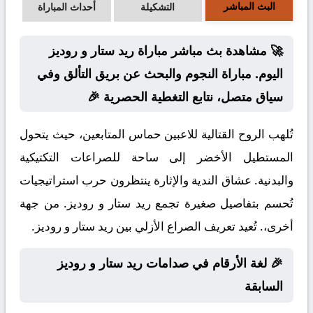
البث المباشر
التشكيلة
أحداث المباراة
🚀 مشاهدة بث مباشر مباراة ريد ستار و روديز
اليوم. مباراة النجوم والبحث عن بريق التألق وفي
سياق متصل، نتابع التغطية الحصرية 🎉
تُلهب الروح القتالية للاعبين حماس المتابعين، حيث يتحول
المستطيل الأخضر إلى ساحة للصراعات التكتيكية
والبدنية. عشاق الندية والإثارة ينتظرون حرب استراتيجيات
تُحسم بتفاصيل صغيرة تجمع ريد ستار و روديز. من جهة
أخرى،. تُعيد تعريف الصراع الأزلي بين ريد ستار و روديز.
🎉 لغة الأرقام في صدامات ريد ستار و روديز
السابقة