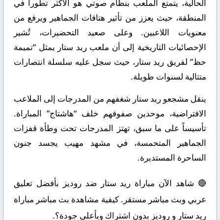
الحالية، يتمتع الملعب بنظام صوتي هو الأكثر تطوراً في
المنطقة، حيث يعزز من تأثير هتافات الجماهير ويرفع من
معنويات اللاعبين. وعلى صعيد التحضيرات، تُشير
الإحصائيات التاريخية إلى أن ملعب ريد ستار يمثل “تميمة
حظ” لفريق ريد ستار، حيث سجل عليه سلسلة انتصارات
متتالية لسنوات طويلة.
ينقل مشجعو ريد ستار شغفهم من المدرجات إلى الملاعب
الافتراضية، موحدين صفوفهم خلف “هاشتاج” المباراة.
تأسيساً على ما سبق، تهتز المدرجات تحت وطأة قفزات
الجماهير المتحمسة، في مشهد مهيب يجسد جنون
الساحرة المستديرة.
🔴 شاهد الآن مباراة ريد ستار ضد روديز بأفضل تعليق
عربي وبث مباشر مستقر. كيفية مشاهدة بث مباشر مباراة
ريد ستار و روديز بدون اشتراك وبأعلى جودة؟.