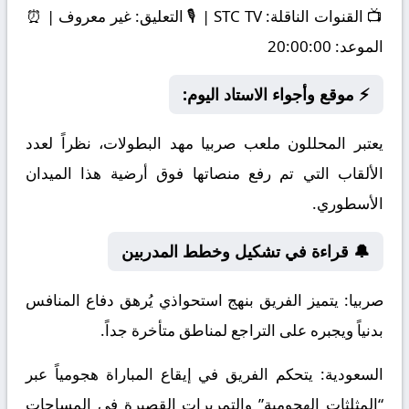
📺
القنوات الناقلة:
STC TV | 🎙️
التعليق:
غير معروف | ⏰
الموعد:
20:00:00
⚡ موقع وأجواء الاستاد اليوم:
يعتبر المحللون ملعب صربيا مهد البطولات، نظراً لعدد
الألقاب التي تم رفع منصاتها فوق أرضية هذا الميدان
الأسطوري.
🔔 قراءة في تشكيل وخطط المدربين
صربيا:
يتميز الفريق بنهج استحواذي يُرهق دفاع المنافس
بدنياً ويجبره على التراجع لمناطق متأخرة جداً.
السعودية:
يتحكم الفريق في إيقاع المباراة هجومياً عبر
“المثلثات الهجومية” والتمريرات القصيرة في المساحات