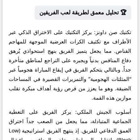
🏆 تحليل معمق لطريقة لعب الفريقين
تكتيك صن داونز:
يركز التكتيك على الاختراق الذكي عبر
الأطراف مع تكثيف الكرات العرضية الموجهة للمهاجم
القناص. مما يجعل يتميز الفريق بنهج استحواذي يُرهق
دفاع المنافس بدنياً ويجبره على التراجع لمناطق متأخرة
جداً. وبالتالي يتحكم الفريق في إيقاع المباراة هجومياً عبر
“المثلثات الهجومية” والتمريرات القصيرة في المساحات
الضيقة. وهو ما يعزز من فرص رؤية أهداف مبكرة تقلب
موازين هذه القمة.
أسلوب الجيش الملكي:
يركز الفريق على التغطية
الجماعية المتبادلة، مما يجعل من الصعب جداً اختراق
العمق الدفاعي للفريق. إذ ينتهج الفريق استراتيجية (Low
Block) لتقليل المساحات خلف المدافعين وإفشال