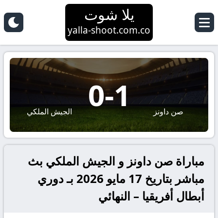
يلا شوت
yalla-shoot.com.co
0
-
1
صن داونز
الجيش الملكي
مباراة صن داونز و الجيش الملكي بث
مباشر بتاريخ 17 مايو 2026 بـ دوري
أبطال أفريقيا – النهائي