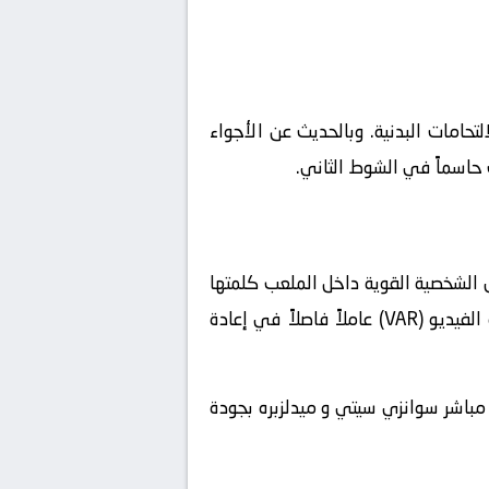
تحامات البدنية. وبالحديث عن الأجواء
ت حاسماً في الشوط الثاني.
 الشخصية القوية داخل الملعب كلمتها
في المواجهات الكبرى، حيث يبرز النجوم القادرون على الحسم تحت الضغط. وهو ما يعني أن تُشكل تقنية الفيديو (VAR) عاملاً فاصلاً في إعادة
رات سريعة. لا تفوت المتعة: بث مباشر سوانزي سيتي و ميدلزبره بجودة