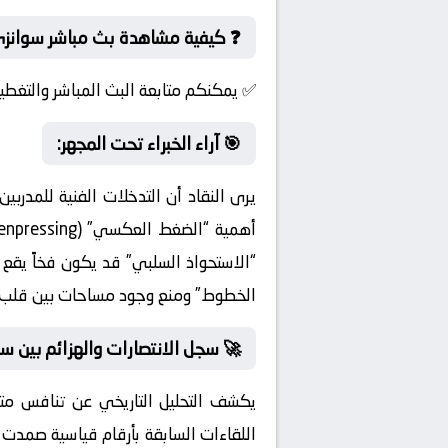
❓ كيفية مشاهدة بث مباشر سوانزي
✅ يمكنكم متابعة البث المباشر والتغطية
🎯 آراء الخبراء تحت المجهر:
يرى النقاد أن التدخلات الفنية للمدربي
“الاستحواذ السلبي” قد يكون فخاً يقع ف
الخطوط” ومنع وجود مساحات بين قلب 
🚀 سجل الانتصارات والهزائم بين س
يكشف التحليل التاريخي عن تنافس متص
اللقاءات السابقة بأرقام قياسية صمدت 