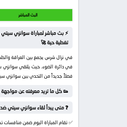
البث المباشر
⚡ بث مباشر لمباراة سوانزي سيتي 
تغطية حية 🚀
في نزال شرس يجمع بين العراقة والطموح
في دائرة الضوء. حيث يلتقي سوانزي سي
فصلاً جديداً من التحدي بين سوانزي سيت
👟 كل ما تريد معرفته عن مواجهة 
❓ متى يبدأ لقاء سوانزي سيتي ضد م
✅ تقام المباراة اليوم ضمن منافسات ت