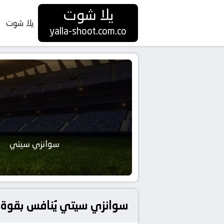
يلا شوت
يلا شوت
yalla-shoot.com.co
سوانزي سيتي
سوانزي سيتي يُنافس بقوة ن