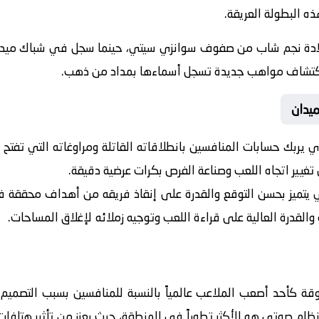
ه البطولة العريقة.
ادة نجم شاب من صفوف سوانزي سيتي، حينما سجل في شباك ميدلزبر
لاكتشاف مواهب جديدة تسجل أسماءها بمداد من ذهب.
يدان
ي يربك حسابات المنافسين بانطلاقاته القاتلة ومراوغاته التي تفتح
تغيير اتجاه اللعب وصناعة الفرص بكرات عرضية دقيقة.
 يتميز بحسن التوقع والقدرة على إنقاذ فريقه من أهداف محققة ف
 والقدرة العالية على قراءة اللعب وتوجيه زملائه لإغلاق المساحات.
 كأحد أصعب الملاعب عالمياً بالنسبة للمنافسين بسبب التصميم 
ظام صوتي هو الأكثر تطوراً في المنطقة، حيث يعزز من تأثير هتافات 