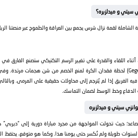
 سيتي و ميدلزبره؟
 الشاملة لقمة نزال شرس يجمع بين العراقة والطموح عبر منصتنا الريا
ن أثناء اللقاء والقدرة على تغيير الرسم التكتيكي ستصنع الفارق في
أهمية “الضغط العكسي” (Gegenpressing) لحظة فقدان الكرة لمنع الخصم من شن هجم
يه الفريق إذا لم يُترجم إلى محاولات حقيقية على المرمى. وبالتالي
الدفاع وخط الوسط لضمان التماسك.
وانزي سيتي و ميدلزبره
اعد؛ حيث تحولت المواجهة من مجرد مباراة دورية إلى “ديربي” ك
لسنوات طويلة ولم تُكسر حتى يومنا هذا. وكما هو متوقع، يحتفظ الل