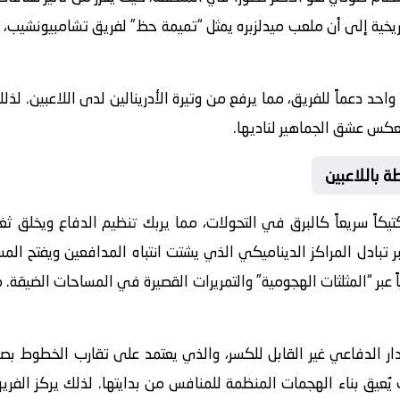
ريخية إلى أن ملعب ميدلزبره يمثل “تميمة حظ” لفريق تشامبيونشيب، 
حد دعماً للفريق، مما يرفع من وتيرة الأدرينالين لدى اللاعبين. لذلك
كس عشق الجماهير لناديها.
ة باللاعبين
يكاً سريعاً كالبرق في التحولات، مما يربك تنظيم الدفاع ويخلق ث
تبادل المراكز الديناميكي الذي يشتت انتباه المدافعين ويفتح المس
 عبر “المثلثات الهجومية” والتمريرات القصيرة في المساحات الضيقة. مم
جدار الدفاعي غير القابل للكسر، والذي يعتمد على تقارب الخطوط بص
 بناء الهجمات المنظمة للمنافس من بدايتها. لذلك يركز الفريق ع