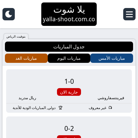
يلا شوت
yalla
yalla-shoot.com.co
shoot
بتوقيت الرياض
جدول المباريات
|
مباريات الأمس
مباريات اليوم
مباريات الغد
يلا
شوت
1
-
0
HD
جارية الان
فيرينتسفاروشي
ريال مدريد
بث
غير معروف
دولي, المباريات الودية للأندية
مباشر
0
-
2