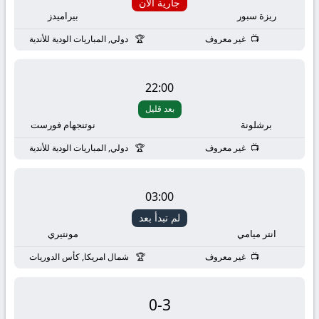
yallashoot
جارية الان
ريزة سبور
بيراميدز
yalla
غير معروف
دولي, المباريات الودية للأندية
shoot
22:00
live
بعد قليل
برشلونة
نوتنجهام فورست
TV
غير معروف
دولي, المباريات الودية للأندية
03:00
لم تبدأ بعد
انتر ميامي
مونتيري
غير معروف
شمال امريكا, كأس الدوريات
0
-
3