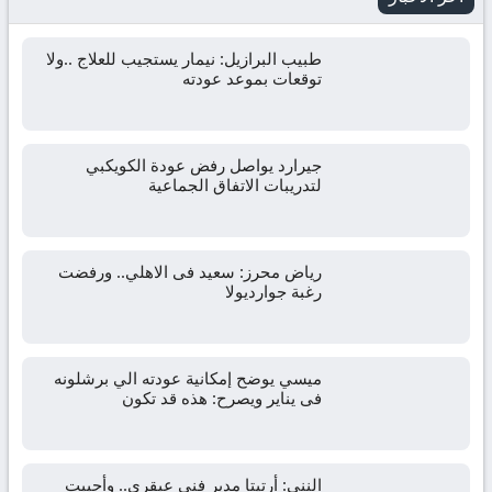
طبيب البرازيل: نيمار يستجيب للعلاج ..ولا
توقعات بموعد عودته
جيرارد يواصل رفض عودة الكويكبي
لتدريبات الاتفاق الجماعية
رياض محرز: سعيد فى الاهلي.. ورفضت
رغبة جوارديولا
ميسي يوضح إمكانية عودته الي برشلونه
فى يناير ويصرح: هذه قد تكون
الننى: أرتيتا مدير فني عبقري.. وأحببت