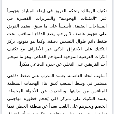
تكتيك الزمالك:
يتحكم الفريق في إيقاع المباراة هجومياً
عبر “المثلثات الهجومية” والتمريرات القصيرة في
المساحات الضيقة. تأسيساً على ما سبق، يعتمد الفريق
على هجوم عاصف لا يرحم، يضع الدفاع المنافس تحت
ضغط دائم طوال التسعين دقيقة. وكما هو متوقع، يركز
التكتيك على الاختراق الذكي عبر الأطراف مع تكثيف
الكرات العرضية الموجهة للمهاجم القناص. وهو ما سيجبر
أحد الفريقين على التخلي عن حذره الدفاعي مبكراً.
أسلوب اتحاد العاصمة:
يعتمد المدرب على ضغط دفاعي
مستمر في وسط الملعب يُعيق بناء الهجمات المنظمة
للمنافس من بدايتها. وبالحديث عن الأجواء المحيطة،
يعتمد التكتيك على تمركز ذكي يُحجم خطورة مهاجمي
الخصم ويجبرهم على اللعب بعيداً عن منطقة الخطر. فيما
تطبق المجموعة منظومة دفاعية محكمة تمنع أي اختراق