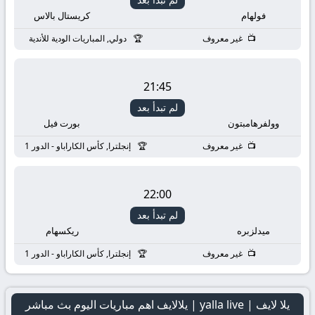
فولهام
كريستال بالاس
غير معروف
دولي, المباريات الودية للأندية
21:45
لم تبدأ بعد
وولفرهامبتون
بورت فيل
غير معروف
إنجلترا, كأس الكاراباو - الدور 1
22:00
لم تبدأ بعد
ميدلزبره
ريكسهام
غير معروف
إنجلترا, كأس الكاراباو - الدور 1
يلا لايف | yalla live | يلالايف اهم مباريات اليوم بث مباشر