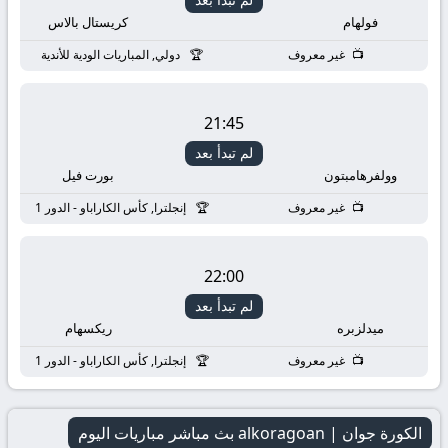
فولهام
كريستال بالاس
غير معروف
دولي, المباريات الودية للأندية
21:45
لم تبدأ بعد
وولفرهامبتون
بورت فيل
غير معروف
إنجلترا, كأس الكاراباو - الدور 1
22:00
لم تبدأ بعد
ميدلزبره
ريكسهام
غير معروف
إنجلترا, كأس الكاراباو - الدور 1
الكورة جوان | alkoragoan بث مباشر مباريات اليوم