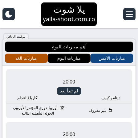
يلا شوت
yalla-shoot.com.co
بتوقيت الرياض
أهم مباريات اليوم
مباريات الأمس
مباريات اليوم
مباريات الغد
20:00
لم تبدأ بعد
دينامو كييف
كارباغ اغدام
أوروبا, دوري المؤتمر الأوروبي -
غير معروف
الجولة التأهيلية الثالثة
20:00