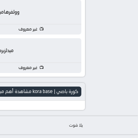
وولفرهامب
غير معروف
ميدلزبره
غير معروف
كورة باصي | kora base مشاهدة أهم مباريات اليوم
يلا شوت