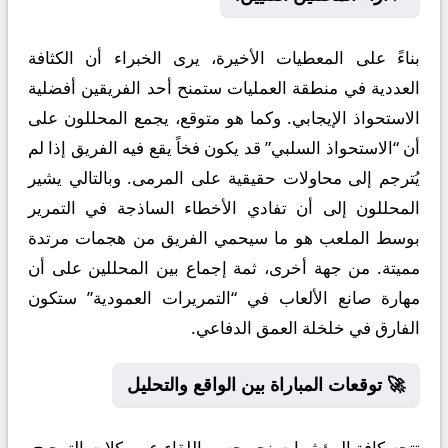
بناءً على المعطيات الأخيرة، يرى الخبراء أن الكثافة
العددية في منطقة العمليات ستمنح أحد الفريقين أفضلية
الاستحواذ الإيجابي. وكما هو متوقع، يجمع المحللون على
أن “الاستحواذ السلبي” قد يكون فخاً يقع فيه الفريق إذا لم
يُترجم إلى محاولات حقيقية على المرمى. وبالتالي يشير
المحللون إلى أن تفادي الأخطاء الساذجة في التمرير
بوسط الملعب هو ما سيحمي الفريق من هجمات مرتدة
مميتة. من جهة أخرى، ثمة إجماع بين المحللين على أن
مهارة صانع الألعاب في “التمريرات العمودية” ستكون
الفارق في خلخلة العمق الدفاعي.
🚀 توقعات المباراة بين الواقع والتحليل
تتجه كافة المؤشرات نحو حسم اللقاء عبر ركلات الترجيح،